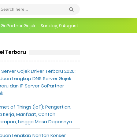
epannya
Sunday, 9 August
erlu Diketahui
kel Terbaru
Server Gojek Driver Terbaru 2026:
duan Lengkap DNS Server Gojek
baru dan IP Server GoPartner
ek
rnet of Things (IoT): Pengertian,
a Kerja, Manfaat, Contoh
erapan, hingga Masa Depannya
duan Lengkap Nonton Konser