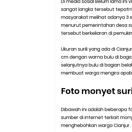
Di media sosial Belum lama ini
sangat langka tersebut tepatn
masyarakat melihat adanya 3 e
menurut pemerintahan desa suk
tersebut berkeliaran di pemuki
Ukuran surili yang ada di Cian
cm dengan warna bulu di bagi
selanjutnya bulu di bagian be
membuat warga mengira apabila
Foto monyet suri
Dibawah ini adalah beberapa fo
sumber di internet terkait monye
menghebohkan warga Cianjur.