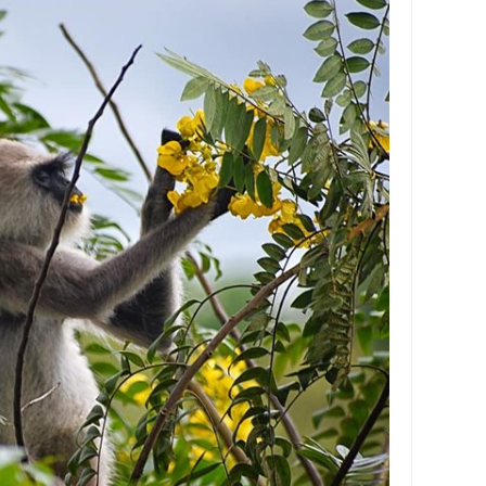
y Biasa dan Upgrade
Barcode Shopeepay
asan Resi Gosend
peepay Tanpa Potongan
 2022
ve dan Jam Operasionalnya
ek Mengalami Gangguan
ru 2026: Panduan Lengkap DNS Server Gojek Terbaru dan IP Serve