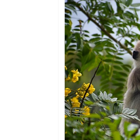
Batas Saldo Untuk Akun Gopa
Cara Mudah Melihat QR dan 
Enroute Drop: Arti dan Penjel
Cara Transfer Gopay ke Sho
Cara Ping Server Shopee Food
Cara Menghubungi CS Lalamo
Cara Mengatasi Aplikasi Goj
DNS Server Gojek Driver Terba