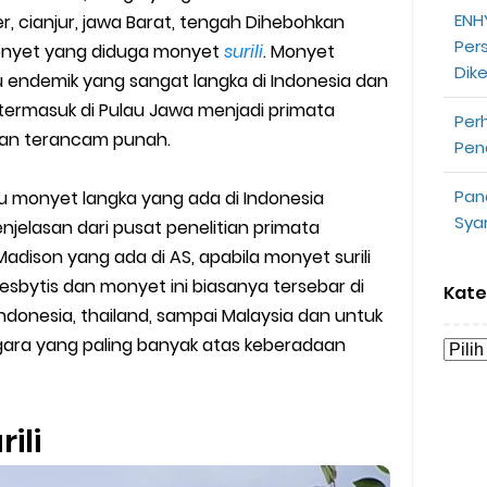
ENHY
, cianjur, jawa Barat, tengah Dihebohkan
opeepay Sendiri dan Orang Lain
Per
nyet yang diduga monyet
surili
. Monyet
Dik
uk Driver
 endemik yang sangat langka di Indonesia dan
 termasuk di Pulau Jawa menjadi primata
Per
 Ojek Online
kan terancam punah.
Pen
n Akun Gojek Dibekukan
Pan
u monyet langka yang ada di Indonesia
Sya
elasan dari pusat penelitian primata
n Grab Sesuai dengan Orderan
Madison yang ada di AS, apabila monyet surili
omsel Mitra Gojek
sbytis dan monyet ini biasanya tersebar di
Kate
ndonesia, thailand, sampai Malaysia dan untuk
n Mudah
egara yang paling banyak atas keberadaan
d yang Perlu Kamu Ketahui
ili
a Motor dan Mobil 2023