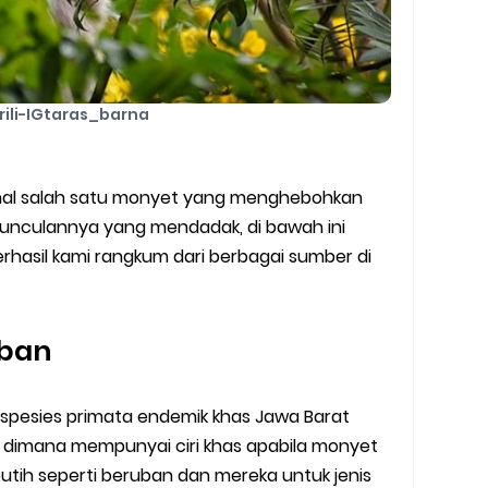
rili-IGtaras_barna
nal salah satu monyet yang menghebohkan
munculannya yang mendadak, di bawah ini
rhasil kami rangkum dari berbagai sumber di
uban
u spesies primata endemik khas Jawa Barat
a dimana mempunyai ciri khas apabila monyet
utih seperti beruban dan mereka untuk jenis