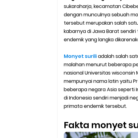
sukaraharja, kecamatan Cibeber
Cara Mudah Melihat Nomor Sh
dengan munculnya sebuah mo
7 Cara Mudah Top Up Grab unt
tersebut merupakan salah satu
kabarnya di Jawa Barat sendiri
5 Versi Map Paling Gacor Untuk
endemik yang langka dikarena
Penyebab dan Cara Memulihka
Monyet surili
adalah salah sat
malahan menurut beberapa penj
Cara Menghitung Penghasila
nasional Universitas wisconsin 
Cara Menggunakan Paket Telk
mempunyai nama latin yaitu Pre
beberapa negara Asia seperti I
5 Cara Top Up InDriver denga
di Indonesia sendiri menjadi n
primata endemik tersebut.
5 Biaya Potongan Shopee Foo
Fakta monyet sur
10 Cara Jitu Autobid Untuk Lal