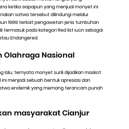
ana ketika siapapun yang menjual monyet ini
renakan satwa tersebut dilindungi melalui
hun 1999 terkait pengawetan jenis tumbuhan
i termasuk pada kategori Red list iucn sebagai
tau Endangered.
n Olahraga Nasional
g lalu, ternyata monyet surili dijadikan maskot
 ini menjadi sebuah bentuk apresiasi dari
 satwa endemik yang memang terancam punah
kan masyarakat Cianjur