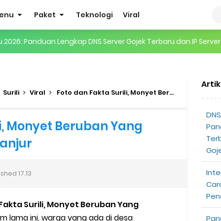
enu
Paket
Teknologi
Viral
gertian, Cara Kerja, Manfaat, Contoh Penerapan, hingga Masa D
 ENHYPEN di Jakarta: Tips War Tiket, Persiapan, dan Hal yang P
Arti
Pendapatan Grabcar Terbaru
Surili
Viral
Foto dan Fakta Surili, Monyet Beruban Yang Gegerkan Warga Cianjur
t: Syarat dan Komisinya
DNS 
li, Monyet Beruban Yang
Pan
at Diterima
Ter
anjur
Goj
tri Online Terbaru Dari Grab
Inte
ished
17.13
ojek Gratis
Car
Pen
akta Surili, Monyet Beruban Yang
partner
m lama ini, warga yang ada di desa
Pan