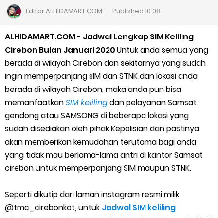
Cara Daftar Goshop agar Cepat Diterima
Editor
ALHIDAMART.COM
Published
10.08
Apa itu Grab Saap? Layanan Antri Online Terbaru Dari Grab
ALHIDAMART.COM - Jadwal Lengkap SIM Keliling
Cirebon Bulan Januari 2020
Untuk anda semua yang
Cara Jitu Mendapat Voucher Gojek Gratis
berada di wilayah Cirebon dan sekitarnya yang sudah
ingin memperpanjang sIM dan STNK dan lokasi anda
Cara Ping DNS Server Gojek Gopartner
berada di wilayah Cirebon, maka anda pun bisa
memanfaatkan
SIM keliling
dan pelayanan Samsat
Cara Mudah Melihat Nomor Shopeepay Sendiri dan Orang Lain
gendong atau SAMSONG di beberapa lokasi yang
7 Cara Mudah Top Up Grab untuk Driver
sudah disediakan oleh pihak Kepolisian dan pastinya
akan memberikan kemudahan terutama bagi anda
5 Versi Map Paling Gacor Untuk Ojek Online
yang tidak mau berlama-lama antri di kantor Samsat
cirebon untuk memperpanjang SIM maupun STNK.
Penyebab dan Cara Memulihkan Akun Gojek Dibekukan
Seperti dikutip dari laman instagram resmi milik
Cara Menghitung Penghasilan Grab Sesuai dengan Orderan
@tmc_cirebonkot, untuk
Jadwal SIM keliling