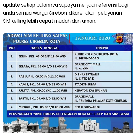
update setiap bulannya supaya menjadi referensi bagi
Cara Mengatasi Aplikasi Gojek Mengalami Gangguan
anda semua warga Cirebon, dikarenakan pelayanan
SIM keliling lebih cepat mudah dan aman.
DNS Server Gojek Driver Terbaru 2026: Panduan Lengkap DNS
Server Gojek Terbaru dan IP Server GoPartner Gojek
Friday, 7 August