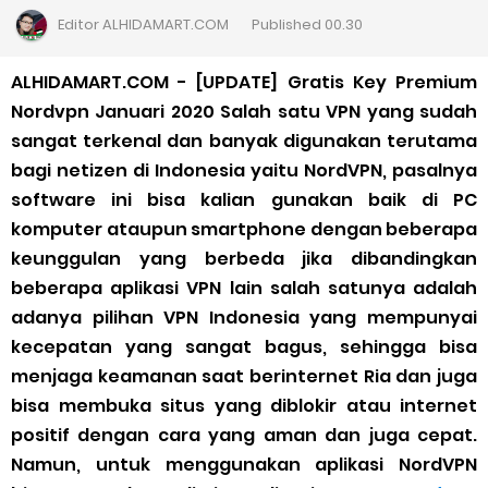
Cara Daftar Goshop agar Cepat Diterima
Editor
ALHIDAMART.COM
Published
00.30
Apa itu Grab Saap? Layanan Antri Online Terbaru Dari Grab
ALHIDAMART.COM - [UPDATE] Gratis Key Premium
Nordvpn Januari 2020 Salah satu VPN yang sudah
Cara Jitu Mendapat Voucher Gojek Gratis
sangat terkenal dan banyak digunakan terutama
bagi netizen di Indonesia yaitu NordVPN, pasalnya
Cara Ping DNS Server Gojek Gopartner
software ini bisa kalian gunakan baik di PC
komputer ataupun smartphone dengan beberapa
Cara Mudah Melihat Nomor Shopeepay Sendiri dan Orang Lain
keunggulan yang berbeda jika dibandingkan
7 Cara Mudah Top Up Grab untuk Driver
beberapa aplikasi VPN lain salah satunya adalah
adanya pilihan VPN Indonesia yang mempunyai
5 Versi Map Paling Gacor Untuk Ojek Online
kecepatan yang sangat bagus, sehingga bisa
menjaga keamanan saat berinternet Ria dan juga
Penyebab dan Cara Memulihkan Akun Gojek Dibekukan
bisa membuka situs yang diblokir atau internet
positif dengan cara yang aman dan juga cepat.
Cara Menghitung Penghasilan Grab Sesuai dengan Orderan
Namun, untuk menggunakan aplikasi NordVPN