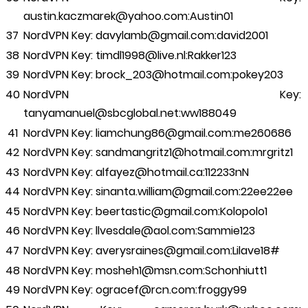
austin.kaczmarek@yahoo.com:Austin01
NordVPN Key: davylamb@gmail.com:david2001
NordVPN Key: timdl1998@live.nl:Rakker123
NordVPN Key: brock_203@hotmail.com:pokey203
NordVPN Key:
tanyamanuel@sbcglobal.net:ww188049
NordVPN Key: liamchung86@gmail.com:me260686
NordVPN Key: sandmangritz1@hotmail.com:mrgritz1
NordVPN Key: alfayez@hotmail.ca:112233nN
NordVPN Key: sinanta.william@gmail.com:22ee22ee
NordVPN Key: beertastic@gmail.com:Kolopolo1
NordVPN Key: llvesdale@aol.com:Sammie123
NordVPN Key: averysraines@gmail.com:Lilave18#
NordVPN Key: mosheh1@msn.com:Schonhiutt1
NordVPN Key: ogracef@rcn.com:froggy99