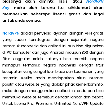
biasanya akan diminta lisasi atau
NordVPN
Cara Menggunakan Paket Telkomsel Mitra Gojek
Key
,
maka oleh karena itu, alhidamart akan
5 Cara Top Up InDriver dengan Mudah
memberikan beberapa lisensi gratis dan legal
untuk anda semua.
5 Biaya Potongan Shopee Food yang Perlu Kamu Ketahui
NordVPN
adalah penyedia layanan jaringan VPN gratis
10 Cara Jitu Autobid Untuk Lala Motor dan Mobil 2023
yang sudah terintegrasi dengan sejumlah negara
termasuk Indonesia dan aplikasi ini pun bisa digunakan
Batas Saldo Untuk Akun Gopay Biasa dan Upgrade
di PC komputer dan juga Android maupun iOS dengan
Cara Mudah Melihat QR dan Barcode Shopeepay
fitur unggulan salah satunya bisa memilih negara
manapun termasuk negara Indonesia dengan fitur
Enroute Drop: Arti dan Penjelasan Resi Gosend
kecepatan yang sangat luar biasa dan keamanan yang
terjamin. Ketika anda mendapatkan situs internet
Cara Transfer Gopay ke Shopeepay Tanpa Potongan
positif atau website yang diblokir pihak kemenkominfo,
maka dengan menggunakan aplikasi ini anda pun bisa
Cara Ping Server Shopee Food 2022
membuka website tersebut dengan lancar dan cepat.
Untuk Lisensi Pro, Premium, Unlimited NordVPN Update
Cara Menghubungi CS Lalamove dan Jam Operasionalnya