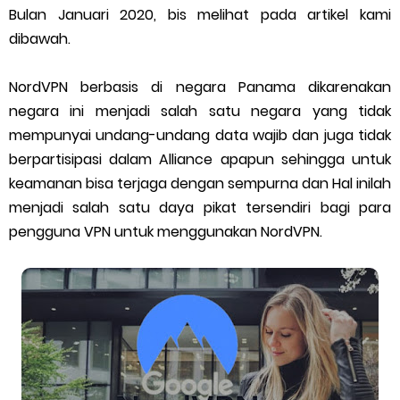
Bulan Januari 2020, bis melihat pada artikel kami
Cara Mengatasi Aplikasi Gojek Mengalami Gangguan
dibawah.
DNS Server Gojek Driver Terbaru 2026: Panduan Lengkap DNS
NordVPN berbasis di negara Panama dikarenakan
negara ini menjadi salah satu negara yang tidak
Server Gojek Terbaru dan IP Server GoPartner Gojek
mempunyai undang-undang data wajib dan juga tidak
berpartisipasi dalam Alliance apapun sehingga untuk
Saturday, 8 August
keamanan bisa terjaga dengan sempurna dan Hal inilah
menjadi salah satu daya pikat tersendiri bagi para
pengguna VPN untuk menggunakan NordVPN.