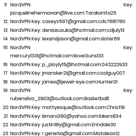
NordVPN Key:
jacquelinehermawan@live.com:Tarakanita25
NordVPN Key: caseys597@gmail.com:cds7681780
NordVPN Key: deniseusuka@hotmail.com:cdjuly13
NordVPN Key: lexandjason@gmail.com:slater69
NordVPN Key:
mercury1331@hotmail.com:IloveGuns133
NordVPN Key: p_ployly15@hotmail.com:043222933
NordVPN Key: jmansker21@gmail.com:coolguy007
NordVPN Key: james@jewel-eye.com:Hunter01
NordVPN Key:
rubensilva_2903@outlook.com:Basketball1
NordVPN Key: mattyesque@outlook.com:Christ19
NordVPN Key: kimara390@yahoo.com:lakers834
NordVPN Key: justin18y@gmail.com:Erindale30
NordVPN Key: r.genetia@gmail.com:Mataleao12