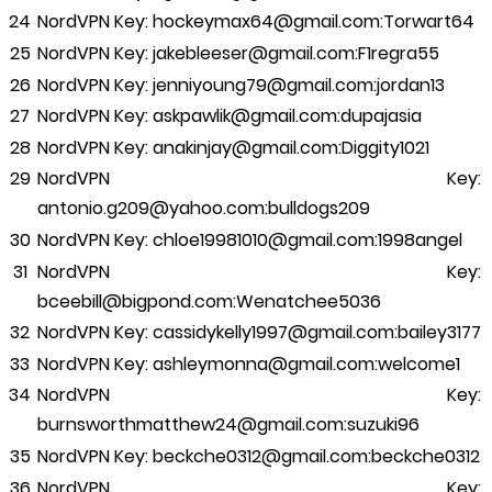
NordVPN Key: hockeymax64@gmail.com:Torwart64
NordVPN Key: jakebleeser@gmail.com:F1regra55
NordVPN Key: jenniyoung79@gmail.com:jordan13
NordVPN Key: askpawlik@gmail.com:dupajasia
NordVPN Key: anakinjay@gmail.com:Diggity1021
NordVPN Key:
antonio.g209@yahoo.com:bulldogs209
NordVPN Key: chloe19981010@gmail.com:1998angel
NordVPN Key:
bceebill@bigpond.com:Wenatchee5036
NordVPN Key: cassidykelly1997@gmail.com:bailey3177
NordVPN Key: ashleymonna@gmail.com:welcome1
NordVPN Key:
burnsworthmatthew24@gmail.com:suzuki96
NordVPN Key: beckche0312@gmail.com:beckche0312
NordVPN Key: