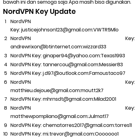
bawah ini dan semoga saja Apa masih bisa digunakan.
NordVPN Key Update
NordVPN
Key: justicejohnson123@gmail.com:VWTR5Mlo
NordVPN Key:
andrewrixon@btinternet.com:wizzard33
NordVPN Key: ginaper94@yahoo.com:Texas1993
NordVPN Key: tannercou@gmail.com:Messier83
NordVPN Key: j.d97@outlook.com:Famoustaco97
NordVPN Key:
matthieu.dejoue@gmail.com:moutt2k7
NordVPN Key: mhrnsdt@gmail.com:Milad2001
NordVPN Key:
matthewpompliano@gmail.com:Julmat17
NordVPN Key: chematorres2017@gmail.com:torres11
NordVPN Key: mi.trevor@gmail.com:Ooooooo1