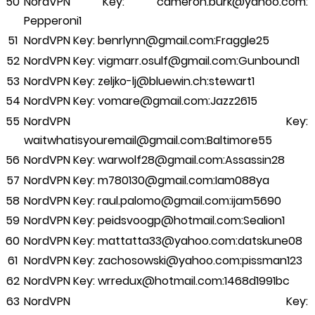
NordVPN Key: cameron.burk@yahoo.com:
Pepperoni1
NordVPN Key: benrlynn@gmail.com:Fraggle25
NordVPN Key: vigmarr.osulf@gmail.com:Gunbound1
NordVPN Key: zeljko-lj@bluewin.ch:stewart1
NordVPN Key: vomare@gmail.com:Jazz2615
NordVPN Key:
waitwhatisyouremail@gmail.com:Baltimore55
NordVPN Key: warwolf28@gmail.com:Assassin28
NordVPN Key: m780130@gmail.com:Iam088ya
NordVPN Key: raul.palomo@gmail.com:ijam5690
NordVPN Key: peidsvoogp@hotmail.com:Sealion1
NordVPN Key: mattatta33@yahoo.com:datskune08
NordVPN Key: zachosowski@yahoo.com:pissman123
NordVPN Key: wrredux@hotmail.com:1468d1991bc
NordVPN Key: