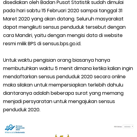
Cara Menggunakan Paket Telkomsel Mitra Gojek
disediakan oleh Badan Pusat Statistik sudah dimulai
pada hari sabtu 15 Februari 2020 sampai tanggal 31
5 Cara Top Up InDriver dengan Mudah
Maret 2020 yang akan datang. Seluruh masyarakat
dapat mengikuti sensus penduduk tersebut dengan
5 Biaya Potongan Shopee Food yang Perlu Kamu Ketahui
cara Mandiri, yaitu dengan mengisi data di website
resmi milik BPS di sensus.bps.go.id.
10 Cara Jitu Autobid Untuk Lala Motor dan Mobil 2023
Untuk waktu pengisian orang biasanya hanya
Batas Saldo Untuk Akun Gopay Biasa dan Upgrade
membutuhkan waktu 5 menit dimana ketika kalian ingin
Cara Mudah Melihat QR dan Barcode Shopeepay
mendaftarkan sensus penduduk 2020 secara online
maka silakan untuk mempersiapkan terlebih dahulu
Enroute Drop: Arti dan Penjelasan Resi Gosend
diantaranya adalah beberapa surat yang memang
menjadi persyaratan untuk mengajukan sensus
Cara Transfer Gopay ke Shopeepay Tanpa Potongan
penduduk 2020.
Cara Ping Server Shopee Food 2022
Cara Menghubungi CS Lalamove dan Jam Operasionalnya