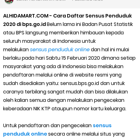
Cara Daftar Goshop agar Cepat Diterima
ALHIDAMART.COM - Cara Daftar Sensus Penduduk
Apa itu Grab Saap? Layanan Antri Online Terbaru Dari Grab
2020 di bps.go.id
Belum lama ini Badan Pusat Statistik
atau BPS langsung memberikan himbauan kepada
Cara Jitu Mendapat Voucher Gojek Gratis
seluruh masyarakat di Indonesia untuk
melakukan
sensus penduduk online
dan hal ini mulai
Cara Ping DNS Server Gojek Gopartner
berlaku pada hari Sabtu 15 Februari 2020 dimana setiap
masyarakat yang ada di Indonesia bisa melakukan
Cara Mudah Melihat Nomor Shopeepay Sendiri dan Orang Lain
pendaftaran melalui online di website resmi yang
7 Cara Mudah Top Up Grab untuk Driver
sudah disediakan yaitu: sensus.bps.go.id dan untuk
caranya terbilang sangat mudah dan bisa dilakukan
5 Versi Map Paling Gacor Untuk Ojek Online
oleh kalian semua dengan melakukan pengecekan
keberadaan NIK KTP ataupun nomor kartu keluarga.
Penyebab dan Cara Memulihkan Akun Gojek Dibekukan
Untuk pendaftaran dan pengecekan
sensus
Cara Menghitung Penghasilan Grab Sesuai dengan Orderan
penduduk online
secara online melalui situs yang