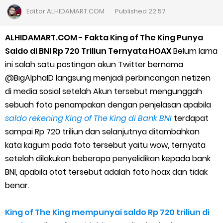
Cara Daftar Goshop agar Cepat Diterima
Editor
ALHIDAMART.COM
Published
22.57
Apa itu Grab Saap? Layanan Antri Online Terbaru Dari Grab
ALHIDAMART.COM - Fakta King of The King Punya
Saldo di BNI Rp 720 Triliun Ternyata HOAX
Belum lama
Cara Jitu Mendapat Voucher Gojek Gratis
ini salah satu postingan akun Twitter bernama
@BigAlphaID langsung menjadi perbincangan netizen
Cara Ping DNS Server Gojek Gopartner
di media sosial setelah Akun tersebut mengunggah
sebuah foto penampakan dengan penjelasan apabila
Cara Mudah Melihat Nomor Shopeepay Sendiri dan Orang Lain
saldo rekening King of The King di Bank BNI
terdapat
7 Cara Mudah Top Up Grab untuk Driver
sampai Rp 720 triliun dan selanjutnya ditambahkan
kata kagum pada foto tersebut yaitu wow, ternyata
5 Versi Map Paling Gacor Untuk Ojek Online
setelah dilakukan beberapa penyelidikan kepada bank
BNI, apabila otot tersebut adalah foto hoax dan tidak
Penyebab dan Cara Memulihkan Akun Gojek Dibekukan
benar.
Cara Menghitung Penghasilan Grab Sesuai dengan Orderan
King of The King mempunyai saldo Rp 720 triliun di