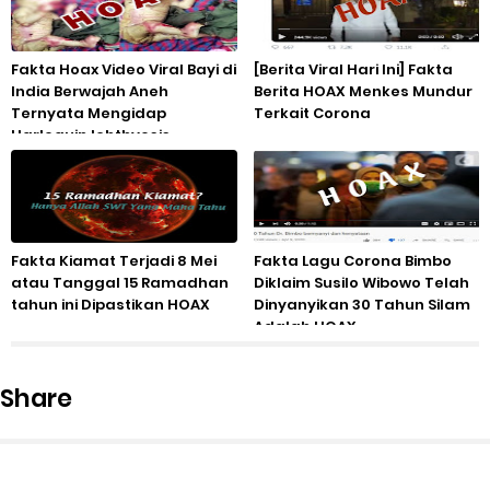
Fakta Hoax Video Viral Bayi di
[Berita Viral Hari Ini] Fakta
India Berwajah Aneh
Berita HOAX Menkes Mundur
Ternyata Mengidap
Terkait Corona
Harlequin Ichthyosis
Fakta Kiamat Terjadi 8 Mei
Fakta Lagu Corona Bimbo
atau Tanggal 15 Ramadhan
Diklaim Susilo Wibowo Telah
tahun ini Dipastikan HOAX
Dinyanyikan 30 Tahun Silam
Adalah HOAX
Share