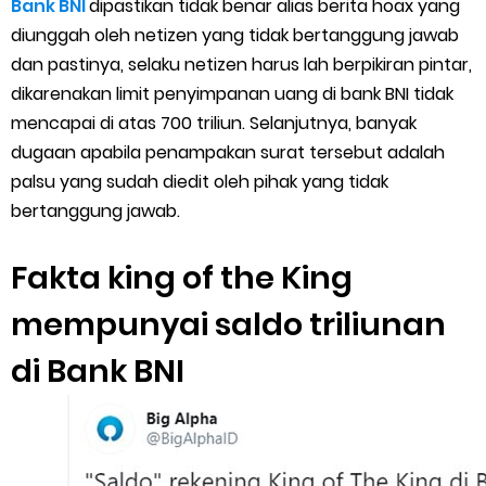
Bank BNI
dipastikan tidak benar alias berita hoax yang
Cara Menggunakan Paket Telkomsel Mitra Gojek
diunggah oleh netizen yang tidak bertanggung jawab
5 Cara Top Up InDriver dengan Mudah
dan pastinya, selaku netizen harus lah berpikiran pintar,
dikarenakan limit penyimpanan uang di bank BNI tidak
5 Biaya Potongan Shopee Food yang Perlu Kamu Ketahui
mencapai di atas 700 triliun. Selanjutnya, banyak
dugaan apabila penampakan surat tersebut adalah
10 Cara Jitu Autobid Untuk Lala Motor dan Mobil 2023
palsu yang sudah diedit oleh pihak yang tidak
bertanggung jawab.
Batas Saldo Untuk Akun Gopay Biasa dan Upgrade
Fakta king of the King
Cara Mudah Melihat QR dan Barcode Shopeepay
mempunyai saldo triliunan
Enroute Drop: Arti dan Penjelasan Resi Gosend
di Bank BNI
Cara Transfer Gopay ke Shopeepay Tanpa Potongan
Cara Ping Server Shopee Food 2022
Cara Menghubungi CS Lalamove dan Jam Operasionalnya