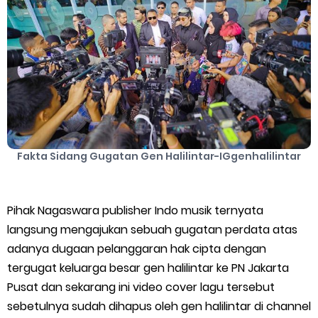
Cara Mengatasi Aplikasi Gojek Mengalami Gangguan
DNS Server Gojek Driver Terbaru 2026: Panduan Lengkap DNS
Server Gojek Terbaru dan IP Server GoPartner Gojek
Friday, 7 August
Fakta Sidang Gugatan Gen Halilintar-IGgenhalilintar
Pihak Nagaswara publisher Indo musik ternyata
langsung mengajukan sebuah gugatan perdata atas
adanya dugaan pelanggaran hak cipta dengan
tergugat keluarga besar gen halilintar ke PN Jakarta
Pusat dan sekarang ini video cover lagu tersebut
sebetulnya sudah dihapus oleh gen halilintar di channel