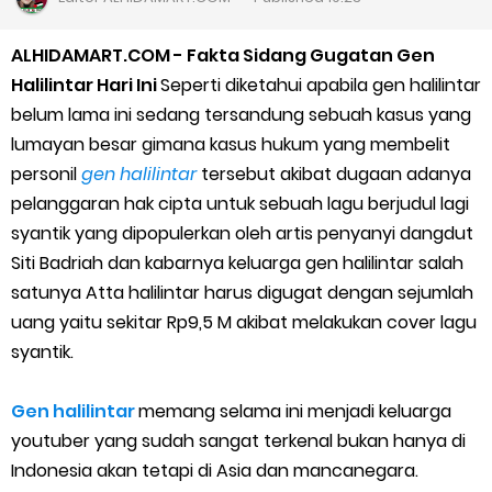
Cara Daftar Goshop agar Cepat Diterima
ALHIDAMART.COM - Fakta Sidang Gugatan Gen
Apa itu Grab Saap? Layanan Antri Online Terbaru Dari Grab
Halilintar Hari Ini
Seperti diketahui apabila gen halilintar
belum lama ini sedang tersandung sebuah kasus yang
Cara Jitu Mendapat Voucher Gojek Gratis
lumayan besar gimana kasus hukum yang membelit
personil
gen halilintar
tersebut akibat dugaan adanya
Cara Ping DNS Server Gojek Gopartner
pelanggaran hak cipta untuk sebuah lagu berjudul lagi
syantik yang dipopulerkan oleh artis penyanyi dangdut
Cara Mudah Melihat Nomor Shopeepay Sendiri dan Orang Lain
Siti Badriah dan kabarnya keluarga gen halilintar salah
7 Cara Mudah Top Up Grab untuk Driver
satunya Atta halilintar harus digugat dengan sejumlah
uang yaitu sekitar Rp9,5 M akibat melakukan cover lagu
5 Versi Map Paling Gacor Untuk Ojek Online
syantik.
Penyebab dan Cara Memulihkan Akun Gojek Dibekukan
Gen halilintar
memang selama ini menjadi keluarga
youtuber yang sudah sangat terkenal bukan hanya di
Cara Menghitung Penghasilan Grab Sesuai dengan Orderan
Indonesia akan tetapi di Asia dan mancanegara.