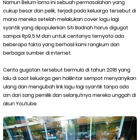
Cara Menggunakan Paket Telkomsel Mitra Gojek
Namun Belum lama ini sebuah permasalahan yang
cukup besar dan pelik, terjadi pada keluarga tersebut di
5 Cara Top Up InDriver dengan Mudah
mana mereka setelah melakukan cover lagu lagi
syantik yang dipopulerkan Siti Badriah harus digugat
5 Biaya Potongan Shopee Food yang Perlu Kamu Ketahui
sampai Rp9,5 M dan untuk ceritanya ternyata ada
beberapa fakta yang berhasil kami rangkum dari
10 Cara Jitu Autobid Untuk Lala Motor dan Mobil 2023
berbagai sumber di internet.
Batas Saldo Untuk Akun Gopay Biasa dan Upgrade
Cerita gugatan tersebut bermula di tahun 2018 yang
Cara Mudah Melihat QR dan Barcode Shopeepay
lalu di saat keluarga gen halilintar sempat menyanyikan
ulang dan mengubah lirik lagu lagi syantik tanpa ada
Enroute Drop: Arti dan Penjelasan Resi Gosend
izin dari sang pemilik dan selanjutnya mereka unggah di
akun Youtube.
Cara Transfer Gopay ke Shopeepay Tanpa Potongan
Cara Ping Server Shopee Food 2022
Cara Menghubungi CS Lalamove dan Jam Operasionalnya