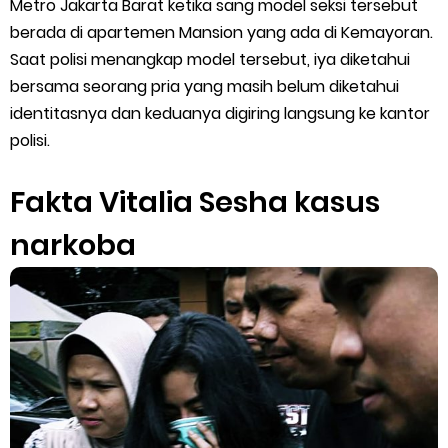
Metro Jakarta Barat ketika sang model seksi tersebut
Cara Menggunakan Paket Telkomsel Mitra Gojek
berada di apartemen Mansion yang ada di Kemayoran.
5 Cara Top Up InDriver dengan Mudah
Saat polisi menangkap model tersebut, iya diketahui
bersama seorang pria yang masih belum diketahui
5 Biaya Potongan Shopee Food yang Perlu Kamu Ketahui
identitasnya dan keduanya digiring langsung ke kantor
polisi.
10 Cara Jitu Autobid Untuk Lala Motor dan Mobil 2023
Fakta Vitalia Sesha kasus
Batas Saldo Untuk Akun Gopay Biasa dan Upgrade
narkoba
Cara Mudah Melihat QR dan Barcode Shopeepay
Enroute Drop: Arti dan Penjelasan Resi Gosend
Cara Transfer Gopay ke Shopeepay Tanpa Potongan
Cara Ping Server Shopee Food 2022
Cara Menghubungi CS Lalamove dan Jam Operasionalnya