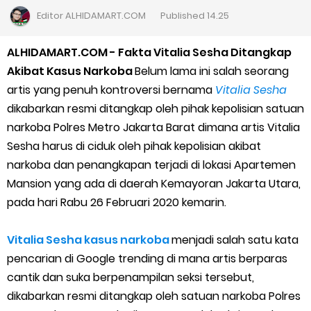
Cara Daftar Goshop agar Cepat Diterima
Editor
ALHIDAMART.COM
Published
14.25
Apa itu Grab Saap? Layanan Antri Online Terbaru Dari Grab
ALHIDAMART.COM - Fakta Vitalia Sesha Ditangkap
Akibat Kasus Narkoba
Belum lama ini salah seorang
Cara Jitu Mendapat Voucher Gojek Gratis
artis yang penuh kontroversi bernama
Vitalia Sesha
dikabarkan resmi ditangkap oleh pihak kepolisian satuan
Cara Ping DNS Server Gojek Gopartner
narkoba Polres Metro Jakarta Barat dimana artis Vitalia
Sesha harus di ciduk oleh pihak kepolisian akibat
Cara Mudah Melihat Nomor Shopeepay Sendiri dan Orang Lain
narkoba dan penangkapan terjadi di lokasi Apartemen
7 Cara Mudah Top Up Grab untuk Driver
Mansion yang ada di daerah Kemayoran Jakarta Utara,
pada hari Rabu 26 Februari 2020 kemarin.
5 Versi Map Paling Gacor Untuk Ojek Online
Vitalia Sesha kasus narkoba
menjadi salah satu kata
Penyebab dan Cara Memulihkan Akun Gojek Dibekukan
pencarian di Google trending di mana artis berparas
cantik dan suka berpenampilan seksi tersebut,
Cara Menghitung Penghasilan Grab Sesuai dengan Orderan
dikabarkan resmi ditangkap oleh satuan narkoba Polres