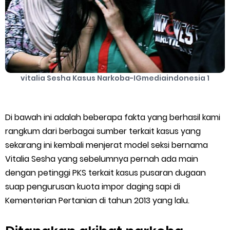
Cara Mengatasi Aplikasi Gojek Mengalami Gangguan
DNS Server Gojek Driver Terbaru 2026: Panduan Lengkap DNS
Server Gojek Terbaru dan IP Server GoPartner Gojek
vitalia Sesha Kasus Narkoba-IGmediaindonesia 1
Friday, 7 August
Di bawah ini adalah beberapa fakta yang berhasil kami
rangkum dari berbagai sumber terkait kasus yang
sekarang ini kembali menjerat model seksi bernama
Vitalia Sesha yang sebelumnya pernah ada main
dengan petinggi PKS terkait kasus pusaran dugaan
suap pengurusan kuota impor daging sapi di
Kementerian Pertanian di tahun 2013 yang lalu.