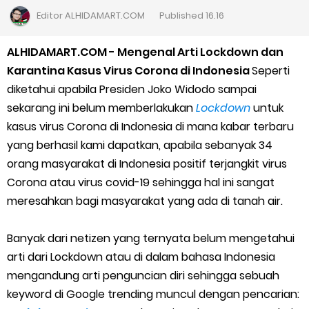
Cara Daftar Goshop agar Cepat Diterima
Editor
ALHIDAMART.COM
Published
16.16
Apa itu Grab Saap? Layanan Antri Online Terbaru Dari Grab
ALHIDAMART.COM - Mengenal Arti Lockdown dan
Karantina Kasus Virus Corona di Indonesia
Seperti
Cara Jitu Mendapat Voucher Gojek Gratis
diketahui apabila Presiden Joko Widodo sampai
sekarang ini belum memberlakukan
Lockdown
untuk
Cara Ping DNS Server Gojek Gopartner
kasus virus Corona di Indonesia di mana kabar terbaru
yang berhasil kami dapatkan, apabila sebanyak 34
Cara Mudah Melihat Nomor Shopeepay Sendiri dan Orang Lain
orang masyarakat di Indonesia positif terjangkit virus
7 Cara Mudah Top Up Grab untuk Driver
Corona atau virus covid-19 sehingga hal ini sangat
meresahkan bagi masyarakat yang ada di tanah air.
5 Versi Map Paling Gacor Untuk Ojek Online
Banyak dari netizen yang ternyata belum mengetahui
Penyebab dan Cara Memulihkan Akun Gojek Dibekukan
arti dari Lockdown atau di dalam bahasa Indonesia
mengandung arti penguncian diri sehingga sebuah
Cara Menghitung Penghasilan Grab Sesuai dengan Orderan
keyword di Google trending muncul dengan pencarian: