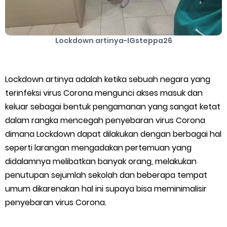
Cara Mengatasi Aplikasi Gojek Mengalami Gangguan
Lockdown artinya-IGsteppa26
DNS Server Gojek Driver Terbaru 2026: Panduan Lengkap DNS
Server Gojek Terbaru dan IP Server GoPartner Gojek
Lockdown artinya adalah ketika sebuah negara yang
Thursday, 6 August
terinfeksi virus Corona mengunci akses masuk dan
keluar sebagai bentuk pengamanan yang sangat ketat
dalam rangka mencegah penyebaran virus Corona
dimana Lockdown dapat dilakukan dengan berbagai hal
seperti larangan mengadakan pertemuan yang
didalamnya melibatkan banyak orang, melakukan
penutupan sejumlah sekolah dan beberapa tempat
umum dikarenakan hal ini supaya bisa meminimalisir
penyebaran virus Corona.