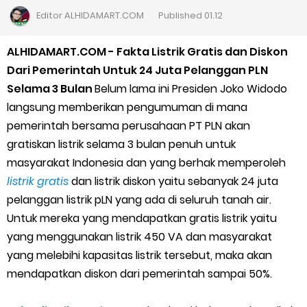
Cara Daftar Goshop agar Cepat Diterima
Editor
ALHIDAMART.COM
Published
01.12
Apa itu Grab Saap? Layanan Antri Online Terbaru Dari Grab
ALHIDAMART.COM - Fakta Listrik Gratis dan Diskon
Dari Pemerintah Untuk 24 Juta Pelanggan PLN
Cara Jitu Mendapat Voucher Gojek Gratis
Selama 3 Bulan
Belum lama ini Presiden Joko Widodo
langsung memberikan pengumuman di mana
Cara Ping DNS Server Gojek Gopartner
pemerintah bersama perusahaan PT PLN akan
gratiskan listrik selama 3 bulan penuh untuk
Cara Mudah Melihat Nomor Shopeepay Sendiri dan Orang Lain
masyarakat Indonesia dan yang berhak memperoleh
7 Cara Mudah Top Up Grab untuk Driver
listrik gratis
dan listrik diskon yaitu sebanyak 24 juta
pelanggan listrik pLN yang ada di seluruh tanah air.
5 Versi Map Paling Gacor Untuk Ojek Online
Untuk mereka yang mendapatkan gratis listrik yaitu
yang menggunakan listrik 450 VA dan masyarakat
Penyebab dan Cara Memulihkan Akun Gojek Dibekukan
yang melebihi kapasitas listrik tersebut, maka akan
mendapatkan diskon dari pemerintah sampai 50%.
Cara Menghitung Penghasilan Grab Sesuai dengan Orderan