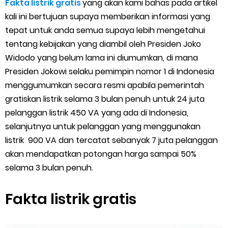
Fakta listrik gratis
yang akan kami bahas pada artikel
Cara Menggunakan Paket Telkomsel Mitra Gojek
kali ini bertujuan supaya memberikan informasi yang
5 Cara Top Up InDriver dengan Mudah
tepat untuk anda semua supaya lebih mengetahui
tentang kebijakan yang diambil oleh Presiden Joko
5 Biaya Potongan Shopee Food yang Perlu Kamu Ketahui
Widodo yang belum lama ini diumumkan, di mana
Presiden Jokowi selaku pemimpin nomor 1 di Indonesia
10 Cara Jitu Autobid Untuk Lala Motor dan Mobil 2023
menggumumkan secara resmi apabila pemerintah
gratiskan listrik selama 3 bulan penuh untuk 24 juta
Batas Saldo Untuk Akun Gopay Biasa dan Upgrade
pelanggan listrik 450 VA yang ada di Indonesia,
Cara Mudah Melihat QR dan Barcode Shopeepay
selanjutnya untuk pelanggan yang menggunakan
listrik 900 VA dan tercatat sebanyak 7 juta pelanggan
Enroute Drop: Arti dan Penjelasan Resi Gosend
akan mendapatkan potongan harga sampai 50%
selama 3 bulan penuh.
Cara Transfer Gopay ke Shopeepay Tanpa Potongan
Fakta listrik gratis
Cara Ping Server Shopee Food 2022
Cara Menghubungi CS Lalamove dan Jam Operasionalnya