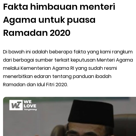
Fakta himbauan menteri
Cara Mengatasi Aplikasi Gojek Mengalami Gangguan
Agama untuk puasa
DNS Server Gojek Driver Terbaru 2026: Panduan Lengkap DNS
Ramadan 2020
Server Gojek Terbaru dan IP Server GoPartner Gojek
Di bawah ini adalah beberapa fakta yang kami rangkum
Saturday, 8 August
dari berbagai sumber terkait keputusan Menteri Agama
melalui Kementerian Agama RI yang sudah resmi
menerbitkan edaran tentang panduan ibadah
Ramadan dan Idul Fitri 2020.