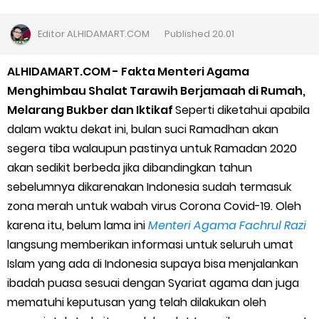
Cara Daftar Goshop agar Cepat Diterima
Editor
ALHIDAMART.COM
Published
20.01
Apa itu Grab Saap? Layanan Antri Online Terbaru Dari Grab
ALHIDAMART.COM - Fakta Menteri Agama
Cara Jitu Mendapat Voucher Gojek Gratis
Menghimbau Shalat Tarawih Berjamaah di Rumah,
Melarang Bukber dan Iktikaf
Seperti diketahui apabila
Cara Ping DNS Server Gojek Gopartner
dalam waktu dekat ini, bulan suci Ramadhan akan
segera tiba walaupun pastinya untuk Ramadan 2020
Cara Mudah Melihat Nomor Shopeepay Sendiri dan Orang Lain
akan sedikit berbeda jika dibandingkan tahun
sebelumnya dikarenakan Indonesia sudah termasuk
7 Cara Mudah Top Up Grab untuk Driver
zona merah untuk wabah virus Corona Covid-19. Oleh
5 Versi Map Paling Gacor Untuk Ojek Online
karena itu, belum lama ini
Menteri Agama Fachrul Razi
langsung memberikan informasi untuk seluruh umat
Penyebab dan Cara Memulihkan Akun Gojek Dibekukan
Islam yang ada di Indonesia supaya bisa menjalankan
ibadah puasa sesuai dengan Syariat agama dan juga
Cara Menghitung Penghasilan Grab Sesuai dengan Orderan
mematuhi keputusan yang telah dilakukan oleh