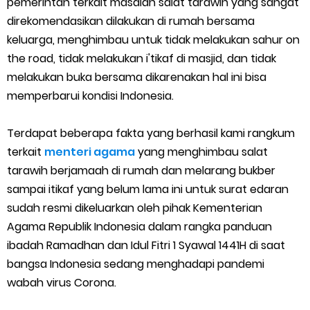
pemerintah terkait masalah salat tarawih yang sangat
Cara Menggunakan Paket Telkomsel Mitra Gojek
direkomendasikan dilakukan di rumah bersama
5 Cara Top Up InDriver dengan Mudah
keluarga, menghimbau untuk tidak melakukan sahur on
the road, tidak melakukan i'tikaf di masjid, dan tidak
5 Biaya Potongan Shopee Food yang Perlu Kamu Ketahui
melakukan buka bersama dikarenakan hal ini bisa
memperbarui kondisi Indonesia.
10 Cara Jitu Autobid Untuk Lala Motor dan Mobil 2023
Terdapat beberapa fakta yang berhasil kami rangkum
Batas Saldo Untuk Akun Gopay Biasa dan Upgrade
terkait
menteri agama
yang menghimbau salat
tarawih berjamaah di rumah dan melarang bukber
Cara Mudah Melihat QR dan Barcode Shopeepay
sampai itikaf yang belum lama ini untuk surat edaran
Enroute Drop: Arti dan Penjelasan Resi Gosend
sudah resmi dikeluarkan oleh pihak Kementerian
Agama Republik Indonesia dalam rangka panduan
Cara Transfer Gopay ke Shopeepay Tanpa Potongan
ibadah Ramadhan dan Idul Fitri 1 Syawal 1441H di saat
bangsa Indonesia sedang menghadapi pandemi
Cara Ping Server Shopee Food 2022
wabah virus Corona.
Cara Menghubungi CS Lalamove dan Jam Operasionalnya