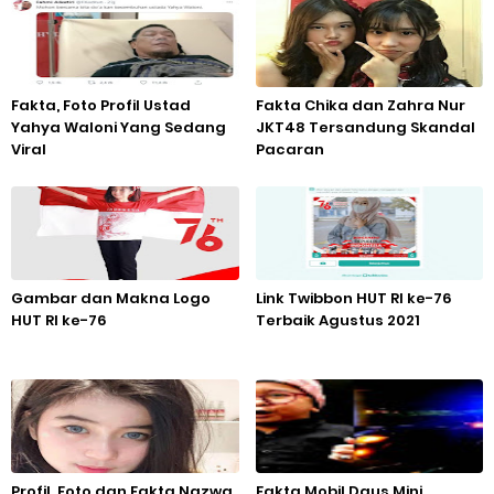
Fakta, Foto Profil Ustad
Fakta Chika dan Zahra Nur
Yahya Waloni Yang Sedang
JKT48 Tersandung Skandal
Viral
Pacaran
Gambar dan Makna Logo
Link Twibbon HUT RI ke-76
HUT RI ke-76
Terbaik Agustus 2021
Profil, Foto dan Fakta Nazwa
Fakta Mobil Daus Mini