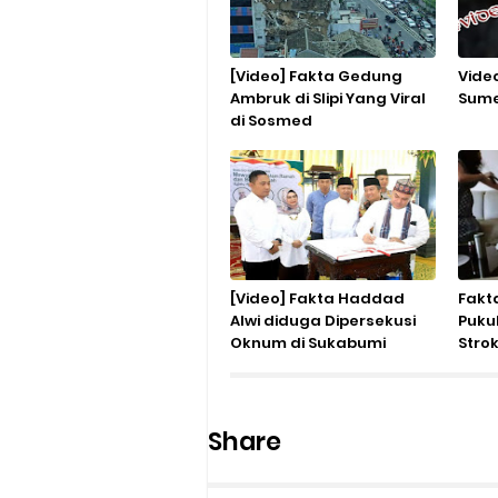
[Video] Fakta Gedung
Vide
Ambruk di Slipi Yang Viral
Sume
di Sosmed
[Video] Fakta Haddad
Fakta
Alwi diduga Dipersekusi
Puku
Oknum di Sukabumi
Stro
Neti
Share