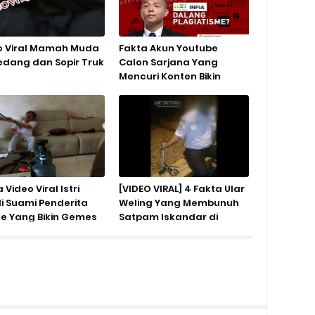
o Viral Mamah Muda
Fakta Akun Youtube
dang dan Sopir Truk
Calon Sarjana Yang
Mencuri Konten Bikin
Geger Netizen
 Video Viral Istri
[VIDEO VIRAL] 4 Fakta Ular
li Suami Penderita
Weling Yang Membunuh
ke Yang Bikin Gemes
Satpam Iskandar di
zen
Gading Serpong