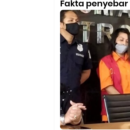
Fakta penyebar 
Cara Mudah Melihat QR dan 
Enroute Drop: Arti dan Penjel
Cara Transfer Gopay ke Sho
Cara Ping Server Shopee Food
Cara Menghubungi CS Lalamo
Cara Mengatasi Aplikasi Goj
DNS Server Gojek Driver Terba