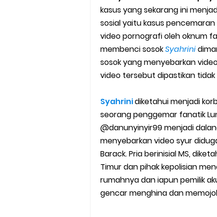
Cara Mudah Melihat Nomor Sh
kasus yang sekarang ini menjad
sosial yaitu kasus pencemaran
7 Cara Mudah Top Up Grab unt
video pornografi oleh oknum f
membenci sosok
Syahrini
diman
5 Versi Map Paling Gacor Untuk
sosok yang menyebarkan video s
Penyebab dan Cara Memulihka
video tersebut dipastikan tidak
Cara Menghitung Penghasila
Syahrini
diketahui menjadi kor
seorang penggemar fanatik L
Cara Menggunakan Paket Telk
@danunyinyir99 menjadi dalan
menyebarkan video syur diduga 
5 Cara Top Up InDriver denga
Barack. Pria berinisial MS, dike
5 Biaya Potongan Shopee Foo
Timur dan pihak kepolisian men
rumahnya dan iapun pemilik ak
10 Cara Jitu Autobid Untuk Lal
gencar menghina dan memojokk
Batas Saldo Untuk Akun Gopa