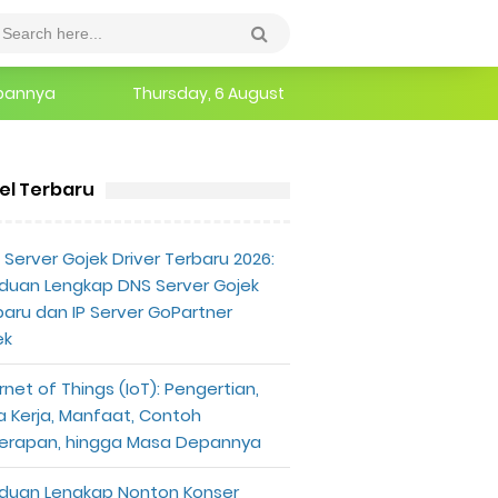
epannya
Thursday, 6 August
erlu Diketahui
kel Terbaru
Server Gojek Driver Terbaru 2026:
duan Lengkap DNS Server Gojek
baru dan IP Server GoPartner
ek
rnet of Things (IoT): Pengertian,
a Kerja, Manfaat, Contoh
erapan, hingga Masa Depannya
duan Lengkap Nonton Konser