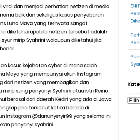
opeepay Sendiri dan Orang Lain
ENHY
i viral dan menjadi perhatian netizen di media
Per
 nama baik dan sekaligus kasus penyebaran
uk Driver
Dik
ans Luna Maya yang ternyata sangat
a diketahui apabila netizen tersebut adalah
 Ojek Online
Per
yur mirip Syahrini walaupun diketahui jika
Pen
n Akun Gojek Dibekukan
 benar.
Pan
n Grab Sesuai dengan Orderan
Sya
ban kasus kejahatan cyber di mana salah
una Maya yang mempunyai akun Instagram
omsel Mitra Gojek
g dari netizen yang membagikan dan
Kate
mirip sang penyanyi Syahrini atau istri Reino
n Mudah
tahui berasal dari daerah Kediri yang ada di Jawa
d yang Perlu Kamu Ketahui
angkap pria tersebut ketika berada di
un Instagram @danunyinyir99 yang selama ini
a Motor dan Mobil 2023
an penyanyi syahrini.
y Biasa dan Upgrade