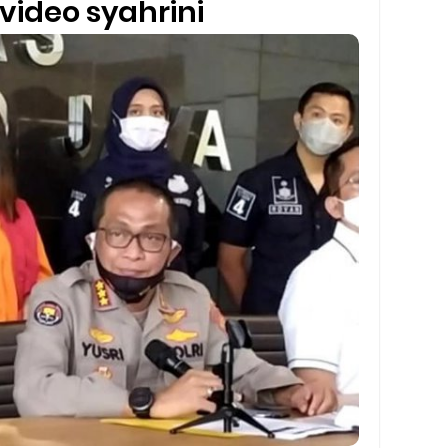
video syahrini
Barcode Shopeepay
asan Resi Gosend
peepay Tanpa Potongan
 2022
ve dan Jam Operasionalnya
ek Mengalami Gangguan
ru 2026: Panduan Lengkap DNS Server Gojek Terbaru dan IP Serve