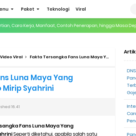
enu
Paket
Teknologi
Viral
gertian, Cara Kerja, Manfaat, Contoh Penerapan, hingga Masa D
 ENHYPEN di Jakarta: Tips War Tiket, Persiapan, dan Hal yang P
Pendapatan Grabcar Terbaru
Arti
Video Viral
Fakta Tersangka Fans Luna Maya Yang Menyebarkan Video Mirip Syahrini
t: Syarat dan Komisinya
DNS 
ans Luna Maya Yang
Pan
at Diterima
Ter
Mirip Syahrini
Goj
tri Online Terbaru Dari Grab
Inte
ished
16.41
ojek Gratis
Car
Pen
partner
rsangka Fans Luna Maya Yang
hrini
Seperti diketahui, apabila salah satu
Pan