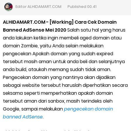
Editor
ALHIDAMART.COM
Published
00.41
Panduan Menjadi Agen Sicepat: Syarat dan Komisinya
ALHIDAMART.COM - [Working] Cara Cek Domain
Cara Daftar Goshop agar Cepat Diterima
Banned AdSense Mei 2020
Salah satu hal yang harus
anda lakukan ketika ingin membeli aged domain atau
Apa itu Grab Saap? Layanan Antri Online Terbaru Dari Grab
domain Zombie, yaitu Anda selain melakukan
Cara Jitu Mendapat Voucher Gojek Gratis
pengecekan Apakah domain yang sudah expired
tersebut masih aman untuk anda beli dan selanjutnya
Cara Ping DNS Server Gojek Gopartner
anda build, ataukah memang sudah tidak aman.
Pengecekan domain yang nantinya akan dijadikan
Cara Mudah Melihat Nomor Shopeepay Sendiri dan Orang Lain
sebagai website tersebut haruslah diperhatikan secara
seksama seperti memperhatikan apakah domain
7 Cara Mudah Top Up Grab untuk Driver
tersebut aman dari sanbox, masih terindeks oleh
5 Versi Map Paling Gacor Untuk Ojek Online
Google, sampai melakukan
pengecekan domain
banned AdSense
.
Penyebab dan Cara Memulihkan Akun Gojek Dibekukan