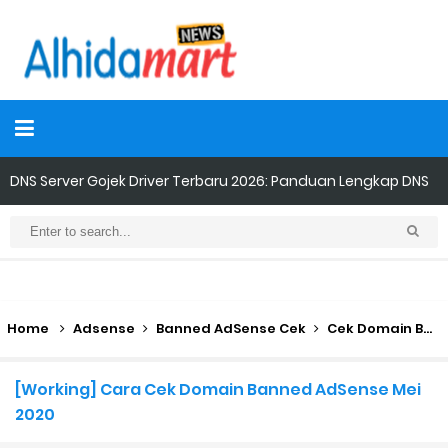
DNS Server Gojek Driver Terbaru 2026: Panduan Lengkap DNS
Server Gojek Terbaru dan IP Server GoPartner Gojek
Internet of Things (IoT): Pengertian, Cara Kerja, Manfaat,
Contoh Penerapan, hingga Masa Depannya
Home
Adsense
Banned AdSense Cek
Cek Domain Banned AdSense
Panduan Lengkap Nonton Konser ENHYPEN di Jakarta: Tips War
Tiket, Persiapan, dan Hal yang Perlu Diketahui
[Working] Cara Cek Domain Banned AdSense Mei
2020
Perhitungan Skema Garansi Pendapatan Grabcar Terbaru