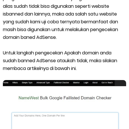
Cara Ping Server Shopee Food 2022
alias sudah tidak bisa digunakan seperti website
isbanned dan lainnya, maka ada salah satu website
Cara Menghubungi CS Lalamove dan Jam Operasionalnya
yang sudah kami uji coba ternyata bermanfaat dan
Cara Mengatasi Aplikasi Gojek Mengalami Gangguan
masih bisa digunakan untuk melakukan pengecekan
domain baned AdSense.
Sunday, 9 August
Untuk langkah pengecekan Apakah domain anda
sudah banned AdSense ataukah tidak, maka silakan
membaca artikelnya di bawah ini.