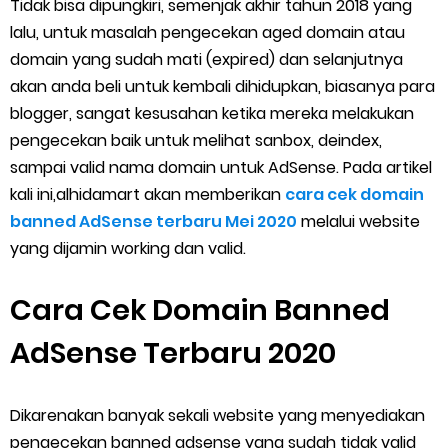
Tidak bisa dipungkiri, semenjak akhir tahun 2018 yang
Cara Menghitung Penghasilan Grab Sesuai dengan Orderan
lalu, untuk masalah pengecekan aged domain atau
domain yang sudah mati (expired) dan selanjutnya
Cara Menggunakan Paket Telkomsel Mitra Gojek
akan anda beli untuk kembali dihidupkan, biasanya para
blogger, sangat kesusahan ketika mereka melakukan
5 Cara Top Up InDriver dengan Mudah
pengecekan baik untuk melihat sanbox, deindex,
5 Biaya Potongan Shopee Food yang Perlu Kamu Ketahui
sampai valid nama domain untuk AdSense. Pada artikel
kali ini,alhidamart akan memberikan
cara cek domain
10 Cara Jitu Autobid Untuk Lala Motor dan Mobil 2023
banned AdSense terbaru Mei 2020
melalui website
yang dijamin working dan valid.
Batas Saldo Untuk Akun Gopay Biasa dan Upgrade
Cara Cek Domain Banned
Cara Mudah Melihat QR dan Barcode Shopeepay
AdSense Terbaru 2020
Enroute Drop: Arti dan Penjelasan Resi Gosend
Cara Transfer Gopay ke Shopeepay Tanpa Potongan
Dikarenakan banyak sekali website yang menyediakan
pengecekan banned adsense yang sudah tidak valid