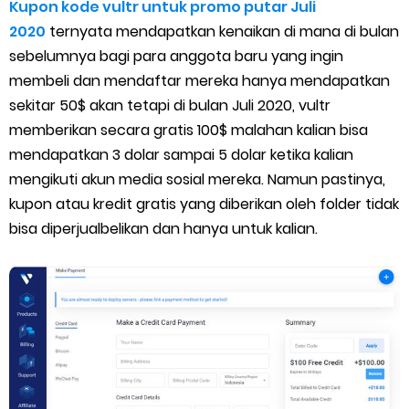
Cara Menggunakan Paket Telkomsel Mitra Gojek
Kupon kode vultr untuk promo putar Juli
2020
ternyata mendapatkan kenaikan di mana di bulan
5 Cara Top Up InDriver dengan Mudah
sebelumnya bagi para anggota baru yang ingin
membeli dan mendaftar mereka hanya mendapatkan
5 Biaya Potongan Shopee Food yang Perlu Kamu Ketahui
sekitar 50$ akan tetapi di bulan Juli 2020, vultr
memberikan secara gratis 100$ malahan kalian bisa
10 Cara Jitu Autobid Untuk Lala Motor dan Mobil 2023
mendapatkan 3 dolar sampai 5 dolar ketika kalian
mengikuti akun media sosial mereka. Namun pastinya,
Batas Saldo Untuk Akun Gopay Biasa dan Upgrade
kupon atau kredit gratis yang diberikan oleh folder tidak
Cara Mudah Melihat QR dan Barcode Shopeepay
bisa diperjualbelikan dan hanya untuk kalian.
Enroute Drop: Arti dan Penjelasan Resi Gosend
Cara Transfer Gopay ke Shopeepay Tanpa Potongan
Cara Ping Server Shopee Food 2022
Cara Menghubungi CS Lalamove dan Jam Operasionalnya