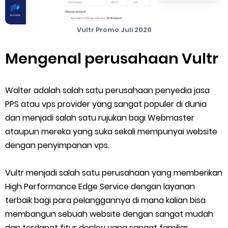
Cara Mengatasi Aplikasi Gojek Mengalami Gangguan
Vultr Promo Juli 2020
DNS Server Gojek Driver Terbaru 2026: Panduan Lengkap DNS
Mengenal perusahaan Vultr
Server Gojek Terbaru dan IP Server GoPartner Gojek
Friday, 7 August
Walter adalah salah satu perusahaan penyedia jasa
PPS atau vps provider yang sangat populer di dunia
dan menjadi salah satu rujukan bagi Webmaster
ataupun mereka yang suka sekali mempunyai website
dengan penyimpanan vps.
Vultr menjadi salah satu perusahaan yang memberikan
High Performance Edge Service dengan layanan
terbaik bagi para pelanggannya di mana kalian bisa
membangun sebuah website dengan sangat mudah
dan terdapat fitur deploy yang sangat familiar