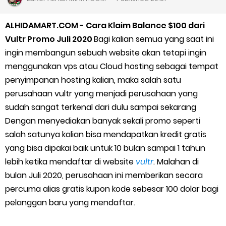
Cara Daftar Goshop agar Cepat Diterima
ALHIDAMART.COM - Cara Klaim Balance $100 dari
Apa itu Grab Saap? Layanan Antri Online Terbaru Dari Grab
Vultr Promo Juli 2020
Bagi kalian semua yang saat ini
ingin membangun sebuah website akan tetapi ingin
Cara Jitu Mendapat Voucher Gojek Gratis
menggunakan vps atau Cloud hosting sebagai tempat
penyimpanan hosting kalian, maka salah satu
Cara Ping DNS Server Gojek Gopartner
perusahaan vultr yang menjadi perusahaan yang
sudah sangat terkenal dari dulu sampai sekarang
Cara Mudah Melihat Nomor Shopeepay Sendiri dan Orang Lain
Dengan menyediakan banyak sekali promo seperti
7 Cara Mudah Top Up Grab untuk Driver
salah satunya kalian bisa mendapatkan kredit gratis
yang bisa dipakai baik untuk 10 bulan sampai 1 tahun
5 Versi Map Paling Gacor Untuk Ojek Online
lebih ketika mendaftar di website
vultr
. Malahan di
bulan Juli 2020, perusahaan ini memberikan secara
Penyebab dan Cara Memulihkan Akun Gojek Dibekukan
percuma alias gratis kupon kode sebesar 100 dolar bagi
pelanggan baru yang mendaftar.
Cara Menghitung Penghasilan Grab Sesuai dengan Orderan