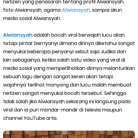
netizen yang penasaran tentang profil Alwiansyah,
Cara Menggunakan Paket Telkomsel Mitra Gojek
foto Alwiansyah, agama
Alwiansyah
, sampai akun
5 Cara Top Up InDriver dengan Mudah
media sosial Alwiansyah.
5 Biaya Potongan Shopee Food yang Perlu Kamu Ketahui
Alwiansyah
adalah bocah viral berwajah lucu akan
tetapi pintar bernyanyi dimana dirinya diketahui sangat
10 Cara Jitu Autobid Untuk Lala Motor dan Mobil 2023
menyukai beberapa penyanyi sebut saja Judika dan
lain sebagainya, ketika salah satu video yang viral di
Batas Saldo Untuk Akun Gopay Biasa dan Upgrade
media sosial yang memperlihatkan dirinya melantunkan
Cara Mudah Melihat QR dan Barcode Shopeepay
sebuah lagu dengan sangat keren akan tetapi
wajahnya terlihat monyong dan lucu malah membuat
Enroute Drop: Arti dan Penjelasan Resi Gosend
netizen sangat menyukai bocah tersebut. Sehingga
tidak salah jika Alwiansyah sekarang ini langsung pada
Cara Transfer Gopay ke Shopeepay Tanpa Potongan
viral dan ia pun mondar-mandir di televisi maupun
channel YouTube artis.
Cara Ping Server Shopee Food 2022
Cara Menghubungi CS Lalamove dan Jam Operasionalnya