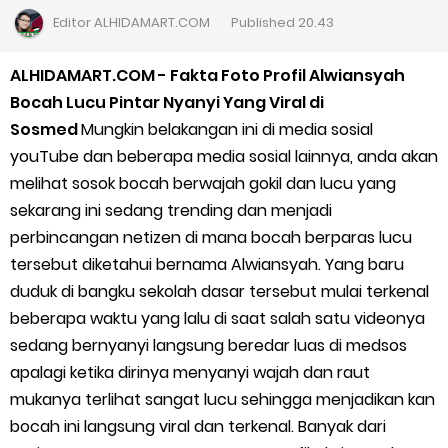
Cara Daftar Goshop agar Cepat Diterima
Editor
ALHIDAMART.COM
Published
20.43
Apa itu Grab Saap? Layanan Antri Online Terbaru Dari Grab
ALHIDAMART.COM - Fakta Foto Profil Alwiansyah
Bocah Lucu Pintar Nyanyi Yang Viral di
Cara Jitu Mendapat Voucher Gojek Gratis
Sosmed
Mungkin belakangan ini di media sosial
youTube dan beberapa media sosial lainnya, anda akan
Cara Ping DNS Server Gojek Gopartner
melihat sosok bocah berwajah gokil dan lucu yang
sekarang ini sedang trending dan menjadi
Cara Mudah Melihat Nomor Shopeepay Sendiri dan Orang Lain
perbincangan netizen di mana bocah berparas lucu
7 Cara Mudah Top Up Grab untuk Driver
tersebut diketahui bernama Alwiansyah. Yang baru
duduk di bangku sekolah dasar tersebut mulai terkenal
5 Versi Map Paling Gacor Untuk Ojek Online
beberapa waktu yang lalu di saat salah satu videonya
sedang bernyanyi langsung beredar luas di medsos
Penyebab dan Cara Memulihkan Akun Gojek Dibekukan
apalagi ketika dirinya menyanyi wajah dan raut
mukanya terlihat sangat lucu sehingga menjadikan kan
Cara Menghitung Penghasilan Grab Sesuai dengan Orderan
bocah ini langsung viral dan terkenal. Banyak dari