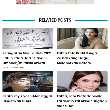
RELATED POSTS
Peringatan Maulid Nabi 2021
Fakta Foto Profil Bunga
Jatuh Pada Hari Selasa 19
Zainal Yang Gagal
Oktober /12 Rabiul Awwal
Melaporkan Haters
1443 Hijriyah
Berita Roy Kiyoshi Meninggal
Fakta, Foto Profil Gabriella
Dipastikan HOAX
Larasati Viral Akibat Dugaan
Video Hot