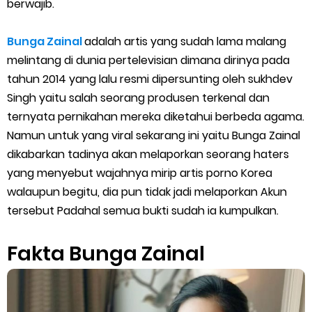
berwajib.
Cara Menggunakan Paket Telkomsel Mitra Gojek
5 Cara Top Up InDriver dengan Mudah
Bunga Zainal
adalah artis yang sudah lama malang
melintang di dunia pertelevisian dimana dirinya pada
5 Biaya Potongan Shopee Food yang Perlu Kamu Ketahui
tahun 2014 yang lalu resmi dipersunting oleh sukhdev
Singh yaitu salah seorang produsen terkenal dan
10 Cara Jitu Autobid Untuk Lala Motor dan Mobil 2023
ternyata pernikahan mereka diketahui berbeda agama.
Namun untuk yang viral sekarang ini yaitu Bunga Zainal
Batas Saldo Untuk Akun Gopay Biasa dan Upgrade
dikabarkan tadinya akan melaporkan seorang haters
Cara Mudah Melihat QR dan Barcode Shopeepay
yang menyebut wajahnya mirip artis porno Korea
walaupun begitu, dia pun tidak jadi melaporkan Akun
Enroute Drop: Arti dan Penjelasan Resi Gosend
tersebut Padahal semua bukti sudah ia kumpulkan.
Cara Transfer Gopay ke Shopeepay Tanpa Potongan
Fakta Bunga Zainal
Cara Ping Server Shopee Food 2022
Cara Menghubungi CS Lalamove dan Jam Operasionalnya