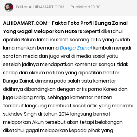
Cara Daftar Goshop agar Cepat Diterima
Editor
ALHIDAMART.COM
Published
19.30
Apa itu Grab Saap? Layanan Antri Online Terbaru Dari Grab
ALHIDAMART.COM - Fakta Foto Profil Bunga Zainal
Yang Gagal Melaporkan Haters
Seperti diketahui
Cara Jitu Mendapat Voucher Gojek Gratis
apabila Belum lama ini salah seorang artis yang sudah
lama menikah bernama
Bunga Zainal
kembali menjadi
Cara Ping DNS Server Gojek Gopartner
sorotan media dan juga viral di media sosial yaitu
setelah jadinya mendapatkan komentar sangat tidak
Cara Mudah Melihat Nomor Shopeepay Sendiri dan Orang Lain
sedap dari oknum netizen yang dipastikan heater
7 Cara Mudah Top Up Grab untuk Driver
Bunga Zainal, dimana pada salah satu komentar
didihnya dibandingkan dengan artis porno Korea dan
5 Versi Map Paling Gacor Untuk Ojek Online
juga Dibilang mirip, sehingga komentar netizen
tersebut langsung membuat sosok artis yang menikahi
Penyebab dan Cara Memulihkan Akun Gojek Dibekukan
sukhdev Singh di tahun 2014 langsung berniat
melaporkan Akun tersebut akan tetapi belakangan
Cara Menghitung Penghasilan Grab Sesuai dengan Orderan
diketahui gagal melaporkan kepada pihak yang