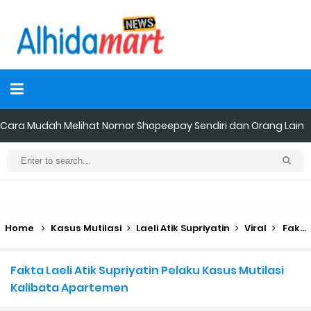
Cara Mudah Melihat Nomor Shopeepay Sendiri dan Orang Lain
7 Cara Mudah Top Up Grab untuk Driver
5 Versi Map Paling Gacor Untuk Ojek Online
Penyebab dan Cara Memulihkan Akun Gojek Dibekukan
Home
Kasus Mutilasi
Laeli Atik Supriyatin
Viral
Fakta Laeli Atik Supriyatin Pelaku Kasus Mutilasi Kalibata Apartemen
Cara Menghitung Penghasilan Grab Sesuai dengan Orderan
Fakta Laeli Atik Supriyatin Pelaku Kasus Mutilasi
Kalibata Apartemen
Cara Menggunakan Paket Telkomsel Mitra Gojek