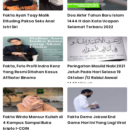
Fakta Ayah Taqy Malik
Doa Akhir Tahun Baru Islam
Dituding Paksa Seks Anal
1444 H dan Kata Ucapan
Istri Siri
Selamat Terbaru 2022
Fakta, Foto Profil Indra Kenz
Peringatan Maulid Nabi 2021
Yang Resmi Ditahan Kasus
Jatuh Pada Hari Selasa 19
Affliator Binomo
Oktober /12 Rabiul Awwal
1443 Hijriyah
Fakta Wirda Mansur Kuliah di
Fakta Demo Jokowi End
4 Kampus Sampai Buka
Game Hari Ini Yang Lagi Viral
kripto I-COIN