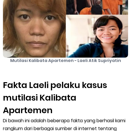
Apa itu Grab Saap? Layanan Antri Online Terbaru Dari Grab
Cara Jitu Mendapat Voucher Gojek Gratis
Cara Ping DNS Server Gojek Gopartner
Thursday, 6 August
Mutilasi Kalibata Apartemen - Laeli Atik Supriyatin
Fakta Laeli pelaku kasus
mutilasi Kalibata
Apartemen
Di bawah ini adalah beberapa fakta yang berhasil kami
rangkum dari berbagai sumber di internet tentang