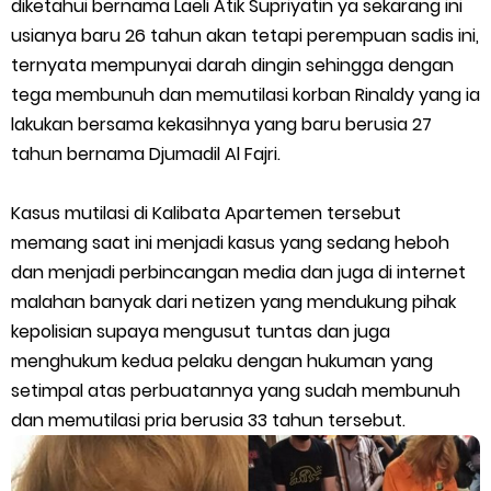
diketahui bernama Laeli Atik Supriyatin ya sekarang ini
Cara Mengatasi Aplikasi Gojek Mengalami Gangguan
usianya baru 26 tahun akan tetapi perempuan sadis ini,
DNS Server Gojek Driver Terbaru 2026: Panduan Lengkap DNS
ternyata mempunyai darah dingin sehingga dengan
tega membunuh dan memutilasi korban Rinaldy yang ia
Server Gojek Terbaru dan IP Server GoPartner Gojek
lakukan bersama kekasihnya yang baru berusia 27
tahun bernama Djumadil Al Fajri.
Internet of Things (IoT): Pengertian, Cara Kerja, Manfaat,
Kasus mutilasi di Kalibata Apartemen tersebut
Contoh Penerapan, hingga Masa Depannya
memang saat ini menjadi kasus yang sedang heboh
Panduan Lengkap Nonton Konser ENHYPEN di Jakarta: Tips War
dan menjadi perbincangan media dan juga di internet
malahan banyak dari netizen yang mendukung pihak
Tiket, Persiapan, dan Hal yang Perlu Diketahui
kepolisian supaya mengusut tuntas dan juga
menghukum kedua pelaku dengan hukuman yang
Perhitungan Skema Garansi Pendapatan Grabcar Terbaru
setimpal atas perbuatannya yang sudah membunuh
dan memutilasi pria berusia 33 tahun tersebut.
Panduan Menjadi Agen Sicepat: Syarat dan Komisinya
Cara Daftar Goshop agar Cepat Diterima