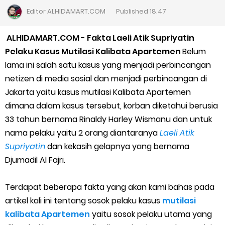
5 Cara Top Up InDriver dengan Mudah
Editor
ALHIDAMART.COM
Published
18.47
5 Biaya Potongan Shopee Food yang Perlu Kamu Ketahui
ALHIDAMART.COM - Fakta Laeli Atik Supriyatin
Pelaku Kasus Mutilasi Kalibata Apartemen
Belum
10 Cara Jitu Autobid Untuk Lala Motor dan Mobil 2023
lama ini salah satu kasus yang menjadi perbincangan
netizen di media sosial dan menjadi perbincangan di
Batas Saldo Untuk Akun Gopay Biasa dan Upgrade
Jakarta yaitu kasus mutilasi Kalibata Apartemen
dimana dalam kasus tersebut, korban diketahui berusia
Cara Mudah Melihat QR dan Barcode Shopeepay
33 tahun bernama Rinaldy Harley Wismanu dan untuk
Enroute Drop: Arti dan Penjelasan Resi Gosend
nama pelaku yaitu 2 orang diantaranya
Laeli Atik
Supriyatin
dan kekasih gelapnya yang bernama
Cara Transfer Gopay ke Shopeepay Tanpa Potongan
Djumadil Al Fajri.
Cara Ping Server Shopee Food 2022
Terdapat beberapa fakta yang akan kami bahas pada
artikel kali ini tentang sosok pelaku kasus
mutilasi
Cara Menghubungi CS Lalamove dan Jam Operasionalnya
kalibata Apartemen
yaitu sosok pelaku utama yang