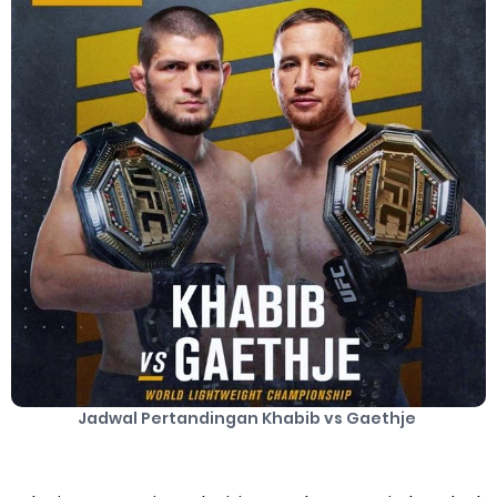
Server Gojek Terbaru dan IP Server GoPartner Gojek
Internet of Things (IoT): Pengertian, Cara Kerja, Manfaat,
Contoh Penerapan, hingga Masa Depannya
Friday, 7 August
Jadwal Pertandingan Khabib vs Gaethje