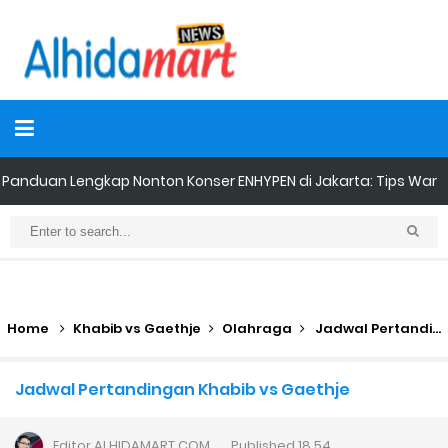
Panduan Lengkap Nonton Konser ENHYPEN di Jakarta: Tips War
Tiket, Persiapan, dan Hal yang Perlu Diketahui
Perhitungan Skema Garansi Pendapatan Grabcar Terbaru
Panduan Menjadi Agen Sicepat: Syarat dan Komisinya
Home
Khabib vs Gaethje
Olahraga
Jadwal Pertandingan Khabib vs Gaethje
Cara Daftar Goshop agar Cepat Diterima
Jadwal Pertandingan Khabib vs Gaethje
Apa itu Grab Saap? Layanan Antri Online Terbaru Dari Grab
Editor
ALHIDAMART.COM
Published
18.54