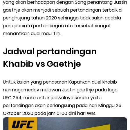
5 Biaya Potongan Shopee Food yang Perlu Kamu Ketahui
yang akan berhadapan dengan Sang penantang Justin
gaethje akan menjadi sebuah pertandingan terbaik di
10 Cara Jitu Autobid Untuk Lala Motor dan Mobil 2023
penghujung tahun 2020 sehingga tidak salah apabila
para pecinta pertandingan ufc tersebut sangat
Batas Saldo Untuk Akun Gopay Biasa dan Upgrade
menantikan duel mau Tini.
Cara Mudah Melihat QR dan Barcode Shopeepay
Jadwal pertandingan
Enroute Drop: Arti dan Penjelasan Resi Gosend
Khabib vs Gaethje
Cara Transfer Gopay ke Shopeepay Tanpa Potongan
Untuk kalian yang penasaran Kapankah duel khabib
Cara Ping Server Shopee Food 2022
nurmagomedov melawan Justin gaethje pada laga
UFC 254, maka untuk jadwalnya sendiri yaitu
Cara Menghubungi CS Lalamove dan Jam Operasionalnya
pertandingan akan berlangsung pada hari Minggu 25
Oktober 2020 pada jam 01.00 dini hari WIB.
Cara Mengatasi Aplikasi Gojek Mengalami Gangguan
DNS Server Gojek Driver Terbaru 2026: Panduan Lengkap DNS