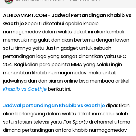
Cara Jitu Mendapat Voucher Gojek Gratis
ALHIDAMART.COM - Jadwal Pertandingan Khabib vs
Cara Ping DNS Server Gojek Gopartner
Gaethje
Seperti diketahui apabila khabib
nurmagomedov dalam waktu dekat ini akan kembali
Cara Mudah Melihat Nomor Shopeepay Sendiri dan Orang Lain
memasuki ring gulat dan akan bertemu dengan lawan
satu timnya yaitu Justin gadget untuk sebuah
7 Cara Mudah Top Up Grab untuk Driver
pertandingan laga yang sangat dinantikan yaitu UFC
254. Bagi kalian para pecinta MMA yang selalu ingin
5 Versi Map Paling Gacor Untuk Ojek Online
menantikan khabib nurmagomedov, maka untuk
Penyebab dan Cara Memulihkan Akun Gojek Dibekukan
jadwalnya dan dan siaran online bisa membaca artikel
Khabib vs Gaethje
berikut ini.
Cara Menghitung Penghasilan Grab Sesuai dengan Orderan
Jadwal pertandingan Khabib vs Gaethje
dipastikan
Cara Menggunakan Paket Telkomsel Mitra Gojek
akan berlangsung dalam waktu dekat ini melalui salah
satu stasiun televisi yaitu
Fox Sports
di channel utama
5 Cara Top Up InDriver dengan Mudah
dimana pertandingan antara khabib nurmagomedov