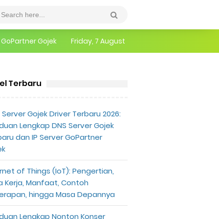
r GoPartner Gojek
Friday, 7 August
epannya
erlu Diketahui
kel Terbaru
eknologi
Promo Hosting dan Domain HawkHost Oktober 2020
Server Gojek Driver Terbaru 2026:
duan Lengkap DNS Server Gojek
baru dan IP Server GoPartner
ek
rnet of Things (IoT): Pengertian,
a Kerja, Manfaat, Contoh
erapan, hingga Masa Depannya
duan Lengkap Nonton Konser