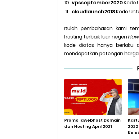
vpsseptember2020
Kode U
cloudlaunch2018
Kode Unt
Itulah pembahasan kami ten
hosting terbaik luar negeri
Haw
kode diatas hanya berlaku 
mendapatkan potongan harga 
Promo Idwebhost Domain
Kart
dan Hosting April 2021
2022
Kele