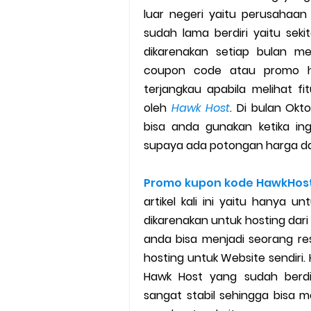
luar negeri yaitu perusahaan
Cara Mudah Melihat Nomor Sh
sudah lama berdiri yaitu sek
dikarenakan setiap bulan m
7 Cara Mudah Top Up Grab unt
coupon code atau promo h
terjangkau apabila melihat f
5 Versi Map Paling Gacor Untuk
oleh
Hawk Host
. Di bulan Ok
bisa anda gunakan ketika in
Penyebab dan Cara Memulihka
supaya ada potongan harga da
Cara Menghitung Penghasila
Promo kupon kode HawkHost
Cara Menggunakan Paket Telk
artikel kali ini yaitu hanya
dikarenakan untuk hosting dari
5 Cara Top Up InDriver denga
anda bisa menjadi seorang re
hosting untuk Website sendiri.
5 Biaya Potongan Shopee Foo
Hawk Host yang sudah berd
sangat stabil sehingga bisa me
10 Cara Jitu Autobid Untuk Lal