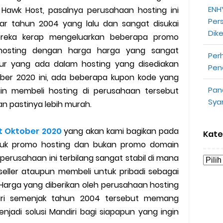
ENHY
 Hawk Host, pasalnya perusahaan hosting ini
Per
opeepay Sendiri dan Orang Lain
itar tahun 2004 yang lalu dan sangat disukai
Dik
ereka kerap mengeluarkan beberapa promo
uk Driver
osting dengan harga harga yang sangat
Per
itur yang ada dalam hosting yang disediakan
Pen
 Ojek Online
tober 2020 ini, ada beberapa kupon kode yang
Pan
gin membeli hosting di perusahaan tersebut
n Akun Gojek Dibekukan
Sya
n pastinya lebih murah.
n Grab Sesuai dengan Orderan
 Oktober 2020
yang akan kami bagikan pada
Kate
omsel Mitra Gojek
 untuk promo hosting dan bukan promo domain
 perusahaan ini terbilang sangat stabil di mana
n Mudah
seller ataupun membeli untuk pribadi sebagai
 Harga yang diberikan oleh perusahaan hosting
d yang Perlu Kamu Ketahui
iri semenjak tahun 2004 tersebut memang
njadi solusi Mandiri bagi siapapun yang ingin
a Motor dan Mobil 2023