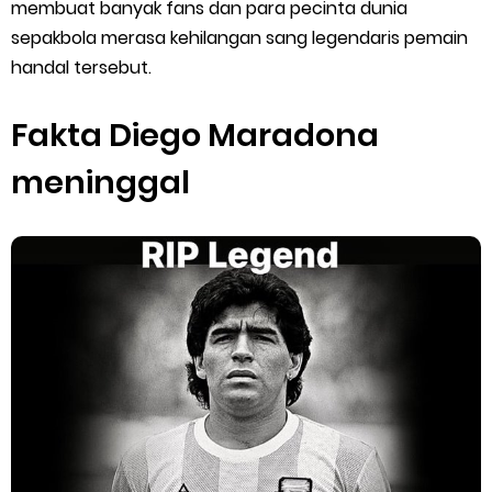
Cara Menggunakan Paket Telkomsel Mitra Gojek
membuat banyak fans dan para pecinta dunia
sepakbola merasa kehilangan sang legendaris pemain
5 Cara Top Up InDriver dengan Mudah
handal tersebut.
5 Biaya Potongan Shopee Food yang Perlu Kamu Ketahui
Fakta Diego Maradona
10 Cara Jitu Autobid Untuk Lala Motor dan Mobil 2023
meninggal
Batas Saldo Untuk Akun Gopay Biasa dan Upgrade
Cara Mudah Melihat QR dan Barcode Shopeepay
Enroute Drop: Arti dan Penjelasan Resi Gosend
Cara Transfer Gopay ke Shopeepay Tanpa Potongan
Cara Ping Server Shopee Food 2022
Cara Menghubungi CS Lalamove dan Jam Operasionalnya