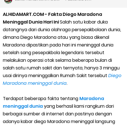
Cara Daftar Goshop agar Cepat Diterima
ALHIDAMART.COM - Fakta Diego Maradona
Apa itu Grab Saap? Layanan Antri Online Terbaru Dari Grab
Meninggal Dunia Hari Ini
Salah satu kabar duka
datangnya dari dunia olahraga persepakbolaan dunia,
Cara Jitu Mendapat Voucher Gojek Gratis
dimana Diego Maradona atau yang biasa dikenal
Maradona dipastikan pada hari ini meninggal dunia
Cara Ping DNS Server Gojek Gopartner
setelah sang pesepakbola legendaris tersebut
melakukan operasi otak selama beberapa bulan di
Cara Mudah Melihat Nomor Shopeepay Sendiri dan Orang Lain
salah satu rumah sakit dan ternyata, hanya 3 minggu
7 Cara Mudah Top Up Grab untuk Driver
usai dirinya meninggalkan Rumah Sakit tersebut
Diego
Maradona meninggal dunia
.
5 Versi Map Paling Gacor Untuk Ojek Online
Terdapat beberapa fakta tentang
Maradona
Penyebab dan Cara Memulihkan Akun Gojek Dibekukan
meninggal dunia
yang berhasil kami rangkum dari
berbagai sumber di internet dan pastinya dengan
Cara Menghitung Penghasilan Grab Sesuai dengan Orderan
adanya kabar diego Maradona meninggal langsung