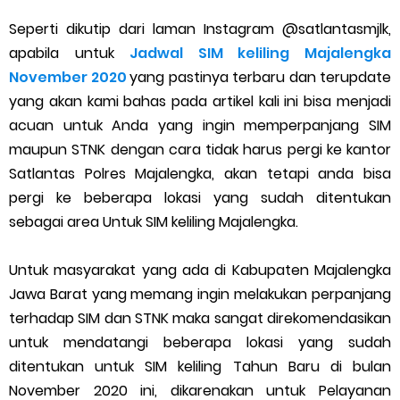
Cara Menggunakan Paket Telkomsel Mitra Gojek
Seperti dikutip dari laman Instagram @satlantasmjlk,
5 Cara Top Up InDriver dengan Mudah
apabila untuk
Jadwal SIM keliling Majalengka
November 2020
yang pastinya terbaru dan terupdate
5 Biaya Potongan Shopee Food yang Perlu Kamu Ketahui
yang akan kami bahas pada artikel kali ini bisa menjadi
acuan untuk Anda yang ingin memperpanjang SIM
10 Cara Jitu Autobid Untuk Lala Motor dan Mobil 2023
maupun STNK dengan cara tidak harus pergi ke kantor
Satlantas Polres Majalengka, akan tetapi anda bisa
Batas Saldo Untuk Akun Gopay Biasa dan Upgrade
pergi ke beberapa lokasi yang sudah ditentukan
Cara Mudah Melihat QR dan Barcode Shopeepay
sebagai area Untuk SIM keliling Majalengka.
Enroute Drop: Arti dan Penjelasan Resi Gosend
Untuk masyarakat yang ada di Kabupaten Majalengka
Jawa Barat yang memang ingin melakukan perpanjang
Cara Transfer Gopay ke Shopeepay Tanpa Potongan
terhadap SIM dan STNK maka sangat direkomendasikan
untuk mendatangi beberapa lokasi yang sudah
Cara Ping Server Shopee Food 2022
ditentukan untuk SIM keliling Tahun Baru di bulan
November 2020 ini, dikarenakan untuk Pelayanan
Cara Menghubungi CS Lalamove dan Jam Operasionalnya