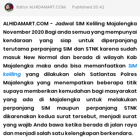
Cara Daftar Goshop agar Cepat Diterima
Editor
ALHIDAMART.COM
Published
20.42
Apa itu Grab Saap? Layanan Antri Online Terbaru Dari Grab
ALHIDAMART.COM - Jadwal SIM Keliling Majalengka
November 2020 Bagi anda semua yang mempunyai
Cara Jitu Mendapat Voucher Gojek Gratis
kendaraan yang siap untuk diperpanjang
terutama perpanjang SIM dan STNK karena sudah
Cara Ping DNS Server Gojek Gopartner
masuk New Normal dan berada di wilayah Kab
Majalengka maka anda bisa memanfaatkan
SIM
Cara Mudah Melihat Nomor Shopeepay Sendiri dan Orang Lain
keliling
yang dilakukan oleh Satlantas Polres
7 Cara Mudah Top Up Grab untuk Driver
Majalengka yang menempatkan beberapa titik
supaya memberikan kemudahan bagi masyarakat
5 Versi Map Paling Gacor Untuk Ojek Online
yang ada di Majalengka untuk melakukan
perpanjang SIM maupun perpanjang STNK
Penyebab dan Cara Memulihkan Akun Gojek Dibekukan
dikarenakan kedua surat tersebut, menjadi surat
yang wajib Anda bawa ketika berada di jalan raya
Cara Menghitung Penghasilan Grab Sesuai dengan Orderan
dan menjadi salah satu kelengkapan berkendara.