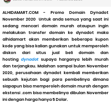
Cara Daftar Goshop agar Cepat Diterima
ALHIDAMART.COM - Promo Domain Dynadot
Apa itu Grab Saap? Layanan Antri Online Terbaru Dari Grab
November 2020 Untuk anda semua yang saat ini
sedang mencari domain murah ataupun ingin
Cara Jitu Mendapat Voucher Gojek Gratis
melakukan transfer domain ke dynadot maka
alhidamart akan memberikan beberapa kupon
Cara Ping DNS Server Gojek Gopartner
kode yang bisa kalian gunakan untuk memperoleh
diskon dari situs jual beli domain dan
Cara Mudah Melihat Nomor Shopeepay Sendiri dan Orang Lain
hosting
dynadot
supaya harganya lebih murah
7 Cara Mudah Top Up Grab untuk Driver
dan terjangkau. Malahan sampai bulan November
2020, perusahaan dynadot kembali memberikan
5 Versi Map Paling Gacor Untuk Ojek Online
sebuah kejutan bagi para pembelinya dimana
siapapun bisa memperoleh domain murah dengan
Penyebab dan Cara Memulihkan Akun Gojek Dibekukan
ekstensi .com bisa membelinya dibulan November
ini dengan harga hanya 5 Dolar.
Cara Menghitung Penghasilan Grab Sesuai dengan Orderan