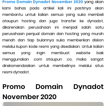
Cara Menggunakan Paket Telkomsel Mitra Gojek
Promo Domain Dynadot November 2020
yang akan
kami bahas pada artikel kali ini pastinya akan
5 Cara Top Up InDriver dengan Mudah
membantu untuk kalian semua yang suka membeli
ataupun hosting dan juga transfer ke dynadot,
5 Biaya Potongan Shopee Food yang Perlu Kamu Ketahui
dikarenakan perusahaan ini menjadi salah satu
perusahaan penjual domain dan hosting yang murah
10 Cara Jitu Autobid Untuk Lala Motor dan Mobil 2023
meriah dan tiap bulannya suka memberikan diskon
melalui kupon kode resmi yang disediakan. Untuk kalian
Batas Saldo Untuk Akun Gopay Biasa dan Upgrade
semua yang ingin membuat website baik
Cara Mudah Melihat QR dan Barcode Shopeepay
menggunakan .com ataupun .co, maka sangat
direkomendasikan untuk membelinya melalui situs
Enroute Drop: Arti dan Penjelasan Resi Gosend
resmi dynadot.
Cara Transfer Gopay ke Shopeepay Tanpa Potongan
Promo Domain Dynadot
Cara Ping Server Shopee Food 2022
November 2020
Cara Menghubungi CS Lalamove dan Jam Operasionalnya