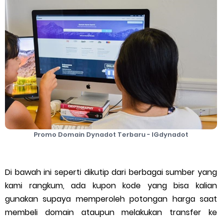
Cara Mengatasi Aplikasi Gojek Mengalami Gangguan
DNS Server Gojek Driver Terbaru 2026: Panduan Lengkap DNS
Server Gojek Terbaru dan IP Server GoPartner Gojek
Saturday, 8 August
Promo Domain Dynadot Terbaru - IGdynadot
Di bawah ini seperti dikutip dari berbagai sumber yang
kami rangkum, ada kupon kode yang bisa kalian
gunakan supaya memperoleh potongan harga saat
membeli domain ataupun melakukan transfer ke