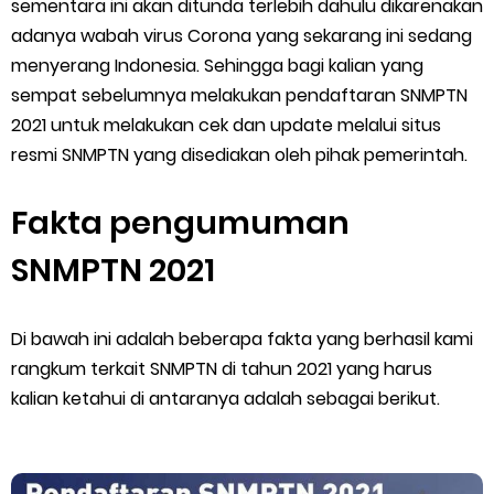
sementara ini akan ditunda terlebih dahulu dikarenakan
Cara Menggunakan Paket Telkomsel Mitra Gojek
adanya wabah virus Corona yang sekarang ini sedang
5 Cara Top Up InDriver dengan Mudah
menyerang Indonesia. Sehingga bagi kalian yang
sempat sebelumnya melakukan pendaftaran SNMPTN
5 Biaya Potongan Shopee Food yang Perlu Kamu Ketahui
2021 untuk melakukan cek dan update melalui situs
resmi SNMPTN yang disediakan oleh pihak pemerintah.
10 Cara Jitu Autobid Untuk Lala Motor dan Mobil 2023
Fakta pengumuman
Batas Saldo Untuk Akun Gopay Biasa dan Upgrade
SNMPTN 2021
Cara Mudah Melihat QR dan Barcode Shopeepay
Enroute Drop: Arti dan Penjelasan Resi Gosend
Di bawah ini adalah beberapa fakta yang berhasil kami
rangkum terkait SNMPTN di tahun 2021 yang harus
Cara Transfer Gopay ke Shopeepay Tanpa Potongan
kalian ketahui di antaranya adalah sebagai berikut.
Cara Ping Server Shopee Food 2022
Cara Menghubungi CS Lalamove dan Jam Operasionalnya