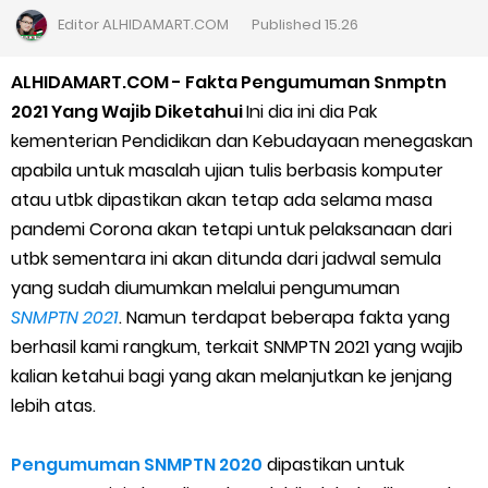
Cara Daftar Goshop agar Cepat Diterima
Editor
ALHIDAMART.COM
Published
15.26
Apa itu Grab Saap? Layanan Antri Online Terbaru Dari Grab
ALHIDAMART.COM - Fakta Pengumuman Snmptn
2021 Yang Wajib Diketahui
Ini dia ini dia Pak
Cara Jitu Mendapat Voucher Gojek Gratis
kementerian Pendidikan dan Kebudayaan menegaskan
apabila untuk masalah ujian tulis berbasis komputer
Cara Ping DNS Server Gojek Gopartner
atau utbk dipastikan akan tetap ada selama masa
pandemi Corona akan tetapi untuk pelaksanaan dari
Cara Mudah Melihat Nomor Shopeepay Sendiri dan Orang Lain
utbk sementara ini akan ditunda dari jadwal semula
7 Cara Mudah Top Up Grab untuk Driver
yang sudah diumumkan melalui pengumuman
SNMPTN 2021
. Namun terdapat beberapa fakta yang
5 Versi Map Paling Gacor Untuk Ojek Online
berhasil kami rangkum, terkait SNMPTN 2021 yang wajib
kalian ketahui bagi yang akan melanjutkan ke jenjang
Penyebab dan Cara Memulihkan Akun Gojek Dibekukan
lebih atas.
Cara Menghitung Penghasilan Grab Sesuai dengan Orderan
Pengumuman SNMPTN 2020
dipastikan untuk