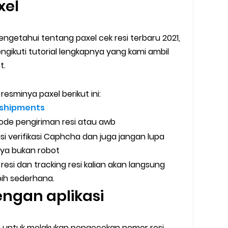
xel
engetahui tentang paxel cek resi terbaru 2021,
ngikuti tutorial lengkapnya yang kami ambil
t.
 resminya paxel berikut ini:
k-shipments
i kode pengiriman resi atau awb
si verifikasi Caphcha dan juga jangan lupa
Saya bukan robot
resi dan tracking resi kalian akan langsung
ebih sederhana.
engan aplikasi
ah untuk melakukan pengecekan nomor resi