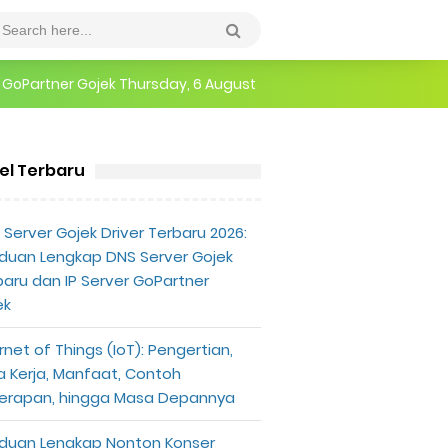
epannya
Thursday, 6 August
erlu Diketahui
kel Terbaru
Server Gojek Driver Terbaru 2026:
duan Lengkap DNS Server Gojek
baru dan IP Server GoPartner
ek
rnet of Things (IoT): Pengertian,
a Kerja, Manfaat, Contoh
erapan, hingga Masa Depannya
duan Lengkap Nonton Konser