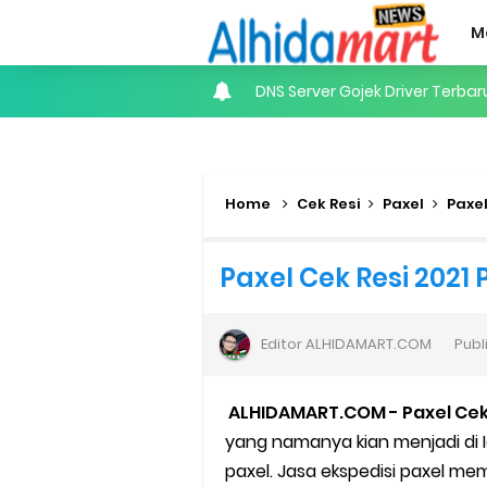
M
Internet of Things (IoT): Pen
Panduan Lengkap Nonton Konser
Perhitungan Skema Garansi 
Home
Cek Resi
Paxel
Paxel
Panduan Menjadi Agen Sicepa
Paxel Cek Resi 2021 
Cara Daftar Goshop agar Cep
Editor
ALHIDAMART.COM
Publ
Apa itu Grab Saap? Layanan An
Cara Jitu Mendapat Voucher G
ALHIDAMART.COM - Paxel Cek 
yang namanya kian menjadi di I
Cara Ping DNS Server Gojek Go
paxel. Jasa ekspedisi paxel 