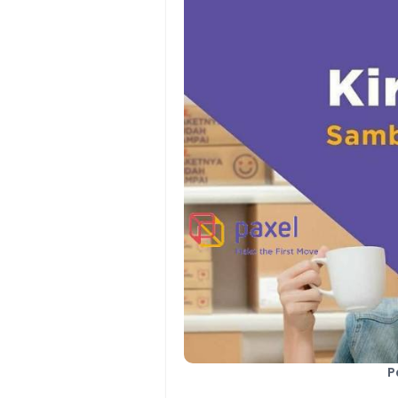
Batas Saldo Untuk Akun Gopa
Cara Mudah Melihat QR dan 
Enroute Drop: Arti dan Penjel
Cara Transfer Gopay ke Sho
Cara Ping Server Shopee Food
Cara Menghubungi CS Lalamo
Cara Mengatasi Aplikasi Goj
DNS Server Gojek Driver Terba
P