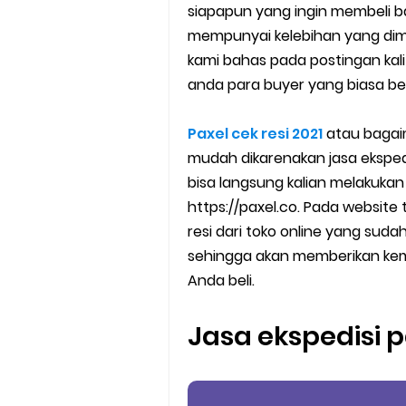
siapapun yang ingin membeli b
Cara Mudah Melihat Nomor Sh
mempunyai kelebihan yang dimil
kami bahas pada postingan kali
7 Cara Mudah Top Up Grab unt
anda para buyer yang biasa be
5 Versi Map Paling Gacor Untuk
Paxel cek resi 2021
atau bagaim
Penyebab dan Cara Memulihka
mudah dikarenakan jasa eksped
bisa langsung kalian melakukan
Cara Menghitung Penghasila
https://paxel.co. Pada website 
resi dari toko online yang suda
Cara Menggunakan Paket Telk
sehingga akan memberikan ke
Anda beli.
5 Cara Top Up InDriver denga
5 Biaya Potongan Shopee Foo
Jasa ekspedisi 
10 Cara Jitu Autobid Untuk Lal