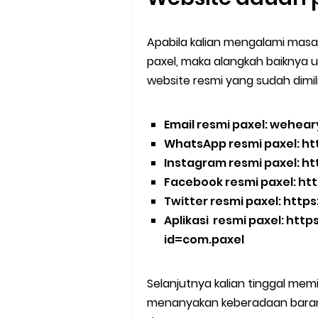
Apabila kalian mengalami masal
paxel, maka alangkah baiknya 
website resmi yang sudah dimili
Email resmi paxel: wehe
WhatsApp resmi paxel: h
Instagram resmi paxel: h
Facebook resmi paxel: ht
Twitter resmi paxel: http
Aplikasi resmi paxel: htt
id=com.paxel
Selanjutnya kalian tinggal memi
menanyakan keberadaan barang