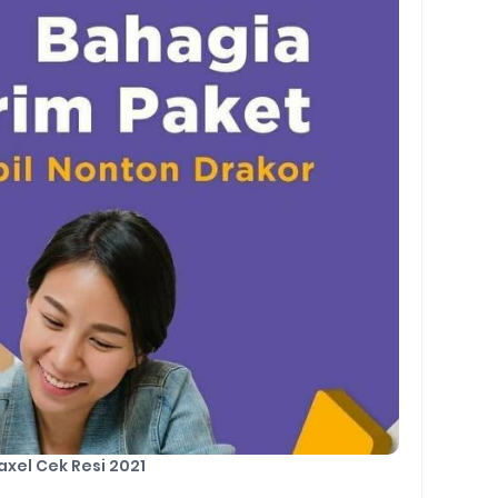
y Biasa dan Upgrade
Barcode Shopeepay
asan Resi Gosend
peepay Tanpa Potongan
 2022
ve dan Jam Operasionalnya
ek Mengalami Gangguan
ru 2026: Panduan Lengkap DNS Server Gojek Terbaru dan IP Serve
axel Cek Resi 2021