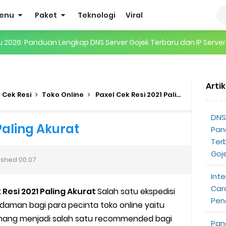
enu
Paket
Teknologi
Viral
gertian, Cara Kerja, Manfaat, Contoh Penerapan, hingga Masa D
 ENHYPEN di Jakarta: Tips War Tiket, Persiapan, dan Hal yang P
Arti
Pendapatan Grabcar Terbaru
 Cek Resi
Toko Online
Paxel Cek Resi 2021 Paling Akurat
t: Syarat dan Komisinya
DNS 
Paling Akurat
Pan
at Diterima
Ter
Goj
ished
00.07
tri Online Terbaru Dari Grab
Inte
ojek Gratis
Car
Resi 2021 Paling Akurat
Salah satu ekspedisi
Pen
daman bagi para pecinta toko online yaitu
partner
memang menjadi salah satu recommended bagi
Pan