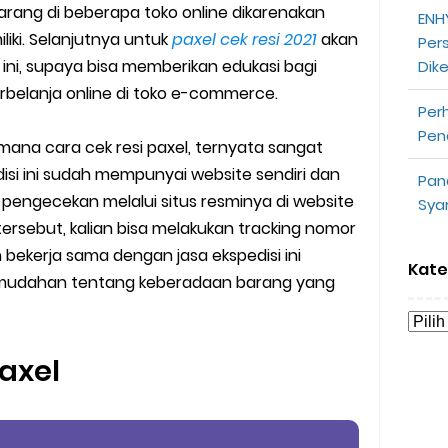
arang di beberapa toko online dikarenakan
ENHY
opeepay Sendiri dan Orang Lain
iki. Selanjutnya untuk
paxel cek resi 2021
akan
Per
 ini, supaya bisa memberikan edukasi bagi
Dik
uk Driver
rbelanja online di toko e-commerce.
Per
 Ojek Online
Pen
ana cara cek resi paxel, ternyata sangat
n Akun Gojek Dibekukan
isi ini sudah mempunyai website sendiri dan
Pan
 pengecekan melalui situs resminya di website
Sya
n Grab Sesuai dengan Orderan
tersebut, kalian bisa melakukan tracking nomor
h bekerja sama dengan jasa ekspedisi ini
omsel Mitra Gojek
Kate
mudahan tentang keberadaan barang yang
n Mudah
d yang Perlu Kamu Ketahui
paxel
a Motor dan Mobil 2023