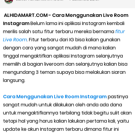
Panduan Menjadi Agen Sicepat: Syarat dan Komisinya
ALHIDAMART.COM - Cara Menggunakan Live Room
Cara Daftar Goshop agar Cepat Diterima
Instagram
Belum lama ini aplikasi Instagram kembali
merilis salah satu fitur terbaru mereka bernama
fitur
Apa itu Grab Saap? Layanan Antri Online Terbaru Dari Grab
Live Room
. Fitur terbaru dari IG bisa kalian gunakan
dengan cara yang sangat mudah di mana kalian
Cara Jitu Mendapat Voucher Gojek Gratis
tinggal mengaktifkan aplikasi Instagram selanjutnya
memilih di bagian liveroom dan selanjutnya kalian bisa
Cara Ping DNS Server Gojek Gopartner
mengundang 3 teman supaya bisa melakukan siaran
Cara Mudah Melihat Nomor Shopeepay Sendiri dan Orang Lain
langsung.
7 Cara Mudah Top Up Grab untuk Driver
Cara Menggunakan Live Room Instagram
pastinya
sangat mudah untuk dilakukan oleh anda ada dana
5 Versi Map Paling Gacor Untuk Ojek Online
untuk mengaktifkannya terbilang tidak begitu sulit akan
tetapi hal yang harus kalian lakukan pertama kali, yaitu
Penyebab dan Cara Memulihkan Akun Gojek Dibekukan
update ke akun Instagram terbaru dimana fitur ini