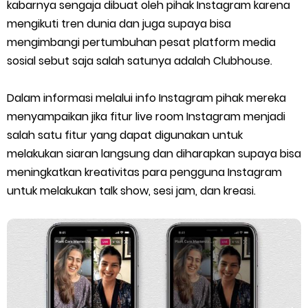
Cara Menghitung Penghasilan Grab Sesuai dengan Orderan
kabarnya sengaja dibuat oleh pihak Instagram karena
mengikuti tren dunia dan juga supaya bisa
Cara Menggunakan Paket Telkomsel Mitra Gojek
mengimbangi pertumbuhan pesat platform media
sosial sebut saja salah satunya adalah Clubhouse.
5 Cara Top Up InDriver dengan Mudah
Dalam informasi melalui info Instagram pihak mereka
5 Biaya Potongan Shopee Food yang Perlu Kamu Ketahui
menyampaikan jika fitur live room Instagram menjadi
salah satu fitur yang dapat digunakan untuk
10 Cara Jitu Autobid Untuk Lala Motor dan Mobil 2023
melakukan siaran langsung dan diharapkan supaya bisa
Batas Saldo Untuk Akun Gopay Biasa dan Upgrade
meningkatkan kreativitas para pengguna Instagram
untuk melakukan talk show, sesi jam, dan kreasi.
Cara Mudah Melihat QR dan Barcode Shopeepay
Enroute Drop: Arti dan Penjelasan Resi Gosend
Cara Transfer Gopay ke Shopeepay Tanpa Potongan
Cara Ping Server Shopee Food 2022