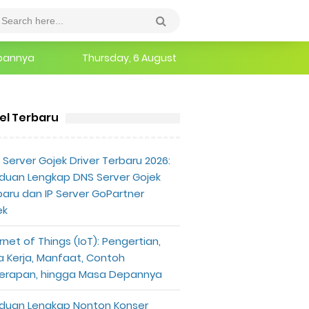
epannya
Thursday, 6 August
erlu Diketahui
kel Terbaru
Server Gojek Driver Terbaru 2026:
duan Lengkap DNS Server Gojek
baru dan IP Server GoPartner
ek
rnet of Things (IoT): Pengertian,
a Kerja, Manfaat, Contoh
erapan, hingga Masa Depannya
duan Lengkap Nonton Konser