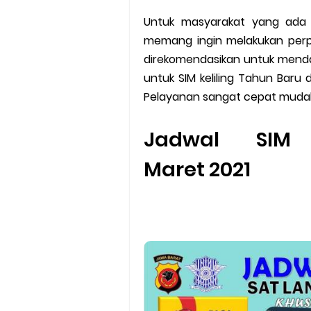
Batas Saldo Untuk Akun Gopa
Untuk masyarakat yang ada 
Cara Mudah Melihat QR dan 
memang ingin melakukan per
direkomendasikan untuk menda
Enroute Drop: Arti dan Penjel
untuk SIM keliling Tahun Baru d
Pelayanan sangat cepat muda
Cara Transfer Gopay ke Sho
Jadwal SIM K
Cara Ping Server Shopee Food
Maret 2021
Cara Menghubungi CS Lalamo
Cara Mengatasi Aplikasi Goj
DNS Server Gojek Driver Terba