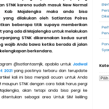
ENHY
dan STNK karena sudah masuk New Normal
opeepay Sendiri dan Orang Lain
Per
h Kab Majalengka maka anda bisa
Dik
uk Driver
g
yang dilakukan oleh Satlantas Polres
kan beberapa titik supaya memberikan
Per
 Ojek Online
 yang ada di Majalengka untuk melakukan
Pen
rpanjang STNK dikarenakan kedua surat
n Akun Gojek Dibekukan
Pan
ng wajib Anda bawa ketika berada di jalan
Sya
u kelengkapan berkendara.
n Grab Sesuai dengan Orderan
omsel Mitra Gojek
stagram @satlantasmjlk, apabila untuk
Jadwal
Kate
t 2021
yang pastinya terbaru dan terupdate
n Mudah
tikel kali ini bisa menjadi acuan untuk Anda
 maupun STNK dengan cara tidak harus pergi
d yang Perlu Kamu Ketahui
Majalengka, akan tetapi anda bisa pergi ke
ditentukan sebagai area Untuk SIM keliling
a Motor dan Mobil 2023