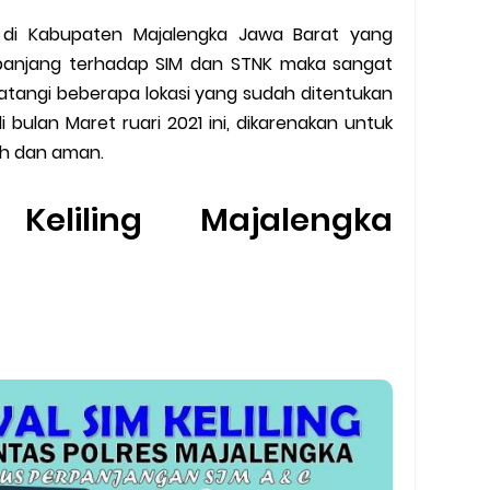
y Biasa dan Upgrade
di Kabupaten Majalengka Jawa Barat yang
Barcode Shopeepay
panjang terhadap SIM dan STNK maka sangat
tangi beberapa lokasi yang sudah ditentukan
asan Resi Gosend
i bulan Maret ruari 2021 ini, dikarenakan untuk
h dan aman.
peepay Tanpa Potongan
eliling Majalengka
 2022
ve dan Jam Operasionalnya
ek Mengalami Gangguan
ru 2026: Panduan Lengkap DNS Server Gojek Terbaru dan IP Serve