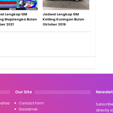
al Lengkap SIM
Jadwal Lengkap SIM
ling Majalengka Bulan
Keliling Kuningan Bulan
ber 2021
Oktober 2019
Our Site
Newslet
bahas
Contact Form
Subscribe 
Disclaimer
directly v