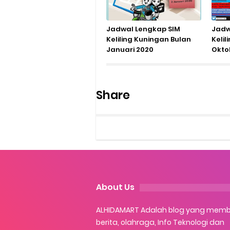
Jadwal Lengkap SIM
Jadw
Keliling Kuningan Bulan
Keli
Januari 2020
Okto
Share
About Us
ALHIDAMART Adalah blog yang mem
berita, olahraga, Info Teknologi dan