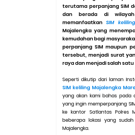
terutama perpanjang SIM 
Cara Mudah Melihat Nomor Sh
dan berada di wilaya
7 Cara Mudah Top Up Grab unt
memanfaatkan
SIM kelilin
Majalengka yang menempat
5 Versi Map Paling Gacor Untuk
kemudahan bagi masyarakat
perpanjang SIM maupun pe
Penyebab dan Cara Memulihka
tersebut, menjadi surat ya
raya dan menjadi salah sat
Cara Menghitung Penghasila
Cara Menggunakan Paket Telk
Seperti dikutip dari laman In
SIM keliling Majalengka Mare
5 Cara Top Up InDriver denga
yang akan kami bahas pada ar
yang ingin memperpanjang SIM
5 Biaya Potongan Shopee Foo
ke kantor Satlantas Polres 
beberapa lokasi yang sudah 
10 Cara Jitu Autobid Untuk Lal
Majalengka.