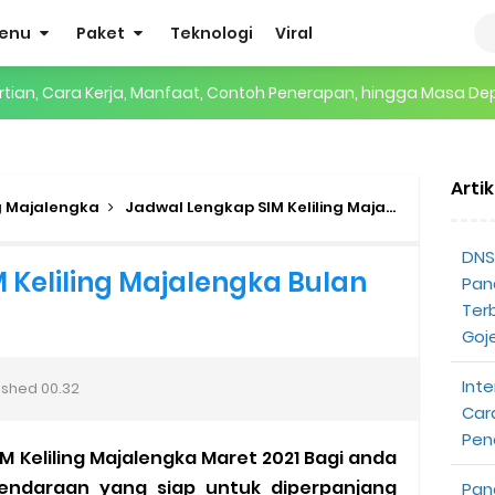
enu
Paket
Teknologi
Viral
gertian, Cara Kerja, Manfaat, Contoh Penerapan, hingga Masa D
 ENHYPEN di Jakarta: Tips War Tiket, Persiapan, dan Hal yang P
Arti
Pendapatan Grabcar Terbaru
ng Majalengka
Jadwal Lengkap SIM Keliling Majalengka Bulan Maret 2021
t: Syarat dan Komisinya
DNS 
 Keliling Majalengka Bulan
Pan
at Diterima
Ter
Goj
tri Online Terbaru Dari Grab
Inte
ished
00.32
ojek Gratis
Car
Pen
 Keliling Majalengka Maret 2021 Bagi anda
partner
ndaraan yang siap untuk diperpanjang
Pan