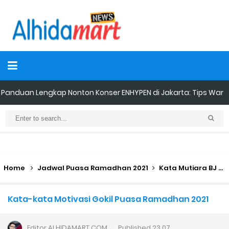
Panduan Lengkap Nonton Konser ENHYPEN di Jakarta: Tips War
Tiket, Persiapan, dan Hal yang Perlu Diketahui
Perhitungan Skema Garansi Pendapatan Grabcar Terbaru
Panduan Menjadi Agen Sicepat: Syarat dan Komisinya
Home
Jadwal Puasa Ramadhan 2021
Kata Mutiara BJ Habibie
Cara Daftar Goshop agar Cepat Diterima
Kata-kata Motivasi Gokil Puasa Ramadhan 2021
Apa itu Grab Saap? Layanan Antri Online Terbaru Dari Grab
Editor
ALHIDAMART.COM
Published
23.07