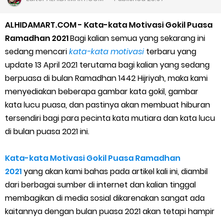
Cara Jitu Mendapat Voucher Gojek Gratis
ALHIDAMART.COM - Kata-kata Motivasi Gokil Puasa
Cara Ping DNS Server Gojek Gopartner
Ramadhan 2021
Bagi kalian semua yang sekarang ini
sedang mencari
kata-kata motivasi
terbaru yang
Cara Mudah Melihat Nomor Shopeepay Sendiri dan Orang Lain
update 13 April 2021 terutama bagi kalian yang sedang
berpuasa di bulan Ramadhan 1442 Hijriyah, maka kami
7 Cara Mudah Top Up Grab untuk Driver
menyediakan beberapa gambar kata gokil, gambar
kata lucu puasa, dan pastinya akan membuat hiburan
5 Versi Map Paling Gacor Untuk Ojek Online
tersendiri bagi para pecinta kata mutiara dan kata lucu
Penyebab dan Cara Memulihkan Akun Gojek Dibekukan
di bulan puasa 2021 ini.
Cara Menghitung Penghasilan Grab Sesuai dengan Orderan
Kata-kata Motivasi Gokil Puasa Ramadhan
2021
yang akan kami bahas pada artikel kali ini, diambil
Cara Menggunakan Paket Telkomsel Mitra Gojek
dari berbagai sumber di internet dan kalian tinggal
membagikan di media sosial dikarenakan sangat ada
5 Cara Top Up InDriver dengan Mudah
kaitannya dengan bulan puasa 2021 akan tetapi hampir