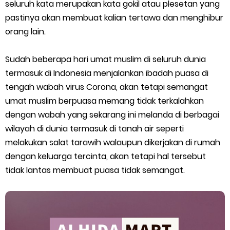
5 Biaya Potongan Shopee Food yang Perlu Kamu Ketahui
seluruh kata merupakan kata gokil atau plesetan yang
pastinya akan membuat kalian tertawa dan menghibur
10 Cara Jitu Autobid Untuk Lala Motor dan Mobil 2023
orang lain.
Batas Saldo Untuk Akun Gopay Biasa dan Upgrade
Sudah beberapa hari umat muslim di seluruh dunia
termasuk di Indonesia menjalankan ibadah puasa di
Cara Mudah Melihat QR dan Barcode Shopeepay
tengah wabah virus Corona, akan tetapi semangat
umat muslim berpuasa memang tidak terkalahkan
Enroute Drop: Arti dan Penjelasan Resi Gosend
dengan wabah yang sekarang ini melanda di berbagai
Cara Transfer Gopay ke Shopeepay Tanpa Potongan
wilayah di dunia termasuk di tanah air seperti
melakukan salat tarawih walaupun dikerjakan di rumah
Cara Ping Server Shopee Food 2022
dengan keluarga tercinta, akan tetapi hal tersebut
tidak lantas membuat puasa tidak semangat.
Cara Menghubungi CS Lalamove dan Jam Operasionalnya
Cara Mengatasi Aplikasi Gojek Mengalami Gangguan
DNS Server Gojek Driver Terbaru 2026: Panduan Lengkap DNS