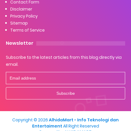
Contact Form
Disclaimer
Privacy Policy
Sitemap
Terms of Service
Newsletter
Subscribe to the latest articles from this blog directly via
email.
Copyright ©
2026
AlhidaMart - Info Teknologi dan
Entertaiment
All Right Reserved