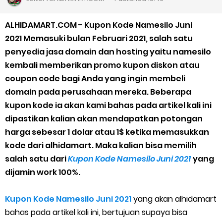
Cara Daftar Goshop agar Cepat Diterima
ALHIDAMART.COM - Kupon Kode Namesilo Juni
Apa itu Grab Saap? Layanan Antri Online Terbaru Dari Grab
2021 Memasuki bulan Februari 2021, salah satu
penyedia jasa domain dan hosting yaitu namesilo
Cara Jitu Mendapat Voucher Gojek Gratis
kembali memberikan promo kupon diskon atau
coupon code bagi Anda yang ingin membeli
Cara Ping DNS Server Gojek Gopartner
domain pada perusahaan mereka. Beberapa
kupon kode ia akan kami bahas pada artikel kali ini
Cara Mudah Melihat Nomor Shopeepay Sendiri dan Orang Lain
dipastikan kalian akan mendapatkan potongan
7 Cara Mudah Top Up Grab untuk Driver
harga sebesar 1 dolar atau 1$ ketika memasukkan
kode dari alhidamart. Maka kalian bisa memilih
5 Versi Map Paling Gacor Untuk Ojek Online
salah satu dari
Kupon Kode Namesilo Juni 2021
yang
dijamin work 100%.
Penyebab dan Cara Memulihkan Akun Gojek Dibekukan
Kupon Kode Namesilo Juni 2021
yang akan alhidamart
Cara Menghitung Penghasilan Grab Sesuai dengan Orderan
bahas pada artikel kali ini, bertujuan supaya bisa