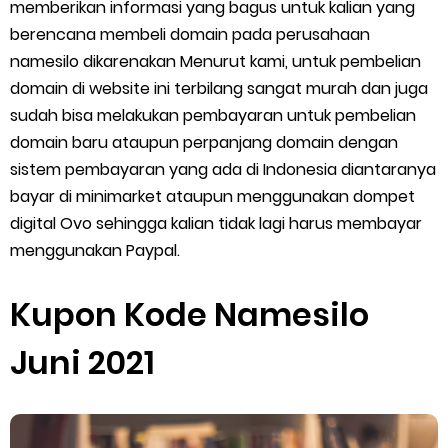
Cara Menggunakan Paket Telkomsel Mitra Gojek
memberikan informasi yang bagus untuk kalian yang
berencana membeli domain pada perusahaan
5 Cara Top Up InDriver dengan Mudah
namesilo dikarenakan Menurut kami, untuk pembelian
domain di website ini terbilang sangat murah dan juga
5 Biaya Potongan Shopee Food yang Perlu Kamu Ketahui
sudah bisa melakukan pembayaran untuk pembelian
domain baru ataupun perpanjang domain dengan
10 Cara Jitu Autobid Untuk Lala Motor dan Mobil 2023
sistem pembayaran yang ada di Indonesia diantaranya
bayar di minimarket ataupun menggunakan dompet
Batas Saldo Untuk Akun Gopay Biasa dan Upgrade
digital Ovo sehingga kalian tidak lagi harus membayar
Cara Mudah Melihat QR dan Barcode Shopeepay
menggunakan Paypal.
Enroute Drop: Arti dan Penjelasan Resi Gosend
Kupon Kode Namesilo
Cara Transfer Gopay ke Shopeepay Tanpa Potongan
Juni 2021
Cara Ping Server Shopee Food 2022
Cara Menghubungi CS Lalamove dan Jam Operasionalnya