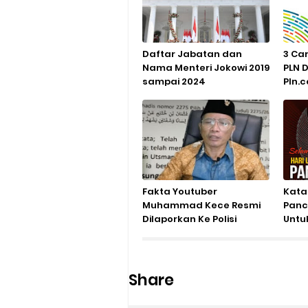
Daftar Jabatan dan
3 Car
Nama Menteri Jokowi 2019
PLN 
sampai 2024
Pln.c
Fakta Youtuber
Kata 
Muhammad Kece Resmi
Panca
Dilaporkan Ke Polisi
Untu
Dugaan Pelecehan
Agama
Share