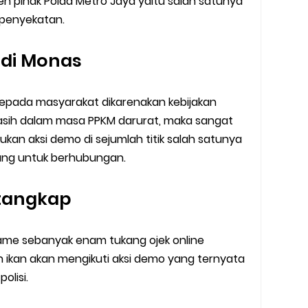
eh pihak Polda Metro Jaya yaitu salah satunya
 penyekatan.
 di Monas
epada masyarakat dikarenakan kebijakan
asih dalam masa PPKM darurat, maka sangat
an aksi demo di sejumlah titik salah satunya
rang untuk berhubungan.
itangkap
ame sebanyak enam tukang ojek online
n ikan akan mengikuti aksi demo yang ternyata
polisi.