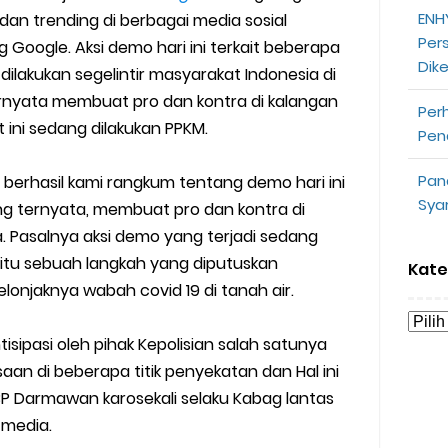
ENHY
an trending di berbagai media sosial
opeepay Sendiri dan Orang Lain
Per
 Google. Aksi demo hari ini terkait beberapa
Dik
uk Driver
dilakukan segelintir masyarakat Indonesia di
rnyata membuat pro dan kontra di kalangan
Per
 Ojek Online
t ini sedang dilakukan PPKM.
Pen
n Akun Gojek Dibekukan
Pan
berhasil kami rangkum tentang demo hari ini
Sya
g ternyata, membuat pro dan kontra di
n Grab Sesuai dengan Orderan
. Pasalnya aksi demo yang terjadi sedang
omsel Mitra Gojek
aitu sebuah langkah yang diputuskan
Kate
njaknya wabah covid 19 di tanah air.
n Mudah
isipasi oleh pihak Kepolisian salah satunya
d yang Perlu Kamu Ketahui
n di beberapa titik penyekatan dan Hal ini
P Darmawan karosekali selaku Kabag lantas
a Motor dan Mobil 2023
 media.