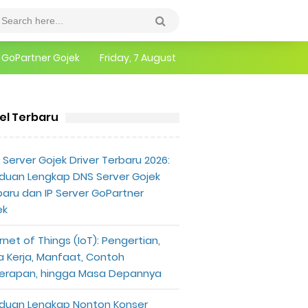
epannya
Friday, 7 August
erlu Diketahui
kel Terbaru
Server Gojek Driver Terbaru 2026:
duan Lengkap DNS Server Gojek
baru dan IP Server GoPartner
ek
rnet of Things (IoT): Pengertian,
a Kerja, Manfaat, Contoh
erapan, hingga Masa Depannya
duan Lengkap Nonton Konser