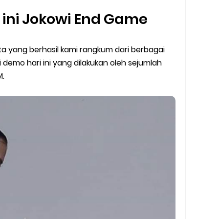
y Biasa dan Upgrade
 ini Jokowi End Game
Barcode Shopeepay
kta yang berhasil kami rangkum dari berbagai
asan Resi Gosend
 demo hari ini yang dilakukan oleh sejumlah
peepay Tanpa Potongan
M.
 2022
ve dan Jam Operasionalnya
ek Mengalami Gangguan
ru 2026: Panduan Lengkap DNS Server Gojek Terbaru dan IP Serve