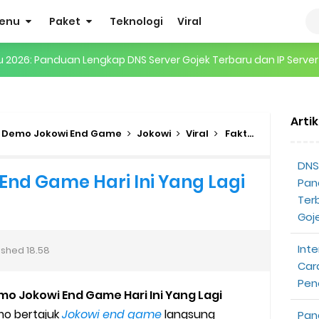
enu
Paket
Teknologi
Viral
gertian, Cara Kerja, Manfaat, Contoh Penerapan, hingga Masa D
 ENHYPEN di Jakarta: Tips War Tiket, Persiapan, dan Hal yang P
Arti
Pendapatan Grabcar Terbaru
Demo Jokowi End Game
Jokowi
Viral
Fakta Demo Jokowi End Game Hari Ini Yang Lagi Viral
t: Syarat dan Komisinya
DNS 
End Game Hari Ini Yang Lagi
Pan
at Diterima
Ter
Goj
tri Online Terbaru Dari Grab
Inte
ished
18.58
ojek Gratis
Car
Pen
 Jokowi End Game Hari Ini Yang Lagi
partner
mo bertajuk
Jokowi end game
langsung
Pan