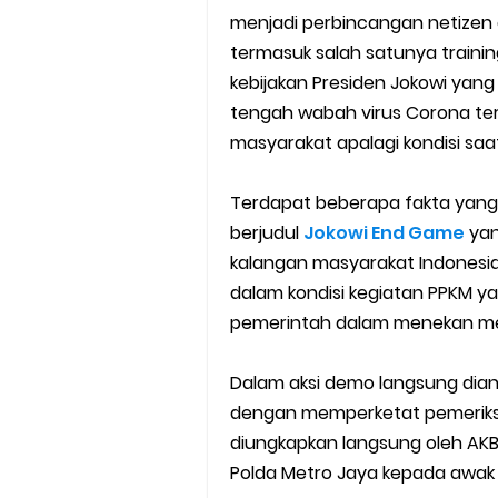
menjadi perbincangan netizen d
Cara Mudah Melihat Nomor Sh
termasuk salah satunya training
7 Cara Mudah Top Up Grab unt
kebijakan Presiden Jokowi yang 
tengah wabah virus Corona te
5 Versi Map Paling Gacor Untuk
masyarakat apalagi kondisi saa
Penyebab dan Cara Memulihka
Terdapat beberapa fakta yang 
berjudul
Jokowi End Game
yan
Cara Menghitung Penghasila
kalangan masyarakat Indonesia
Cara Menggunakan Paket Telk
dalam kondisi kegiatan PPKM y
pemerintah dalam menekan melo
5 Cara Top Up InDriver denga
Dalam aksi demo langsung diant
5 Biaya Potongan Shopee Foo
dengan memperketat pemeriksaa
diungkapkan langsung oleh AKB
10 Cara Jitu Autobid Untuk Lal
Polda Metro Jaya kepada awak