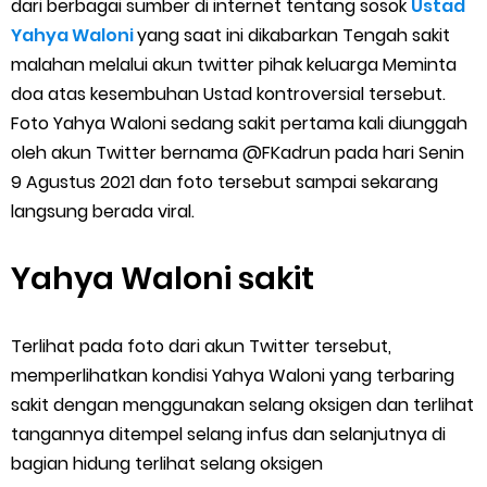
dari berbagai sumber di internet tentang sosok
Ustad
Cara Menggunakan Paket Telkomsel Mitra Gojek
Yahya Waloni
yang saat ini dikabarkan Tengah sakit
5 Cara Top Up InDriver dengan Mudah
malahan melalui akun twitter pihak keluarga Meminta
doa atas kesembuhan Ustad kontroversial tersebut.
5 Biaya Potongan Shopee Food yang Perlu Kamu Ketahui
Foto Yahya Waloni sedang sakit pertama kali diunggah
oleh akun Twitter bernama @FKadrun pada hari Senin
10 Cara Jitu Autobid Untuk Lala Motor dan Mobil 2023
9 Agustus 2021 dan foto tersebut sampai sekarang
langsung berada viral.
Batas Saldo Untuk Akun Gopay Biasa dan Upgrade
Cara Mudah Melihat QR dan Barcode Shopeepay
Yahya Waloni sakit
Enroute Drop: Arti dan Penjelasan Resi Gosend
Terlihat pada foto dari akun Twitter tersebut,
Cara Transfer Gopay ke Shopeepay Tanpa Potongan
memperlihatkan kondisi Yahya Waloni yang terbaring
sakit dengan menggunakan selang oksigen dan terlihat
Cara Ping Server Shopee Food 2022
tangannya ditempel selang infus dan selanjutnya di
bagian hidung terlihat selang oksigen
Cara Menghubungi CS Lalamove dan Jam Operasionalnya