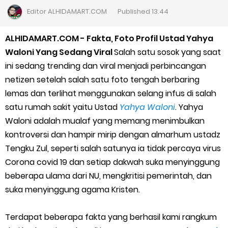
Cara Daftar Goshop agar Cepat Diterima
Editor
ALHIDAMART.COM
Published
13.44
Apa itu Grab Saap? Layanan Antri Online Terbaru Dari Grab
ALHIDAMART.COM - Fakta, Foto Profil Ustad Yahya
Waloni Yang Sedang Viral
Salah satu sosok yang saat
Cara Jitu Mendapat Voucher Gojek Gratis
ini sedang trending dan viral menjadi perbincangan
netizen setelah salah satu foto tengah berbaring
Cara Ping DNS Server Gojek Gopartner
lemas dan terlihat menggunakan selang infus di salah
satu rumah sakit yaitu Ustad
Yahya Waloni
. Yahya
Cara Mudah Melihat Nomor Shopeepay Sendiri dan Orang Lain
Waloni adalah mualaf yang memang menimbulkan
7 Cara Mudah Top Up Grab untuk Driver
kontroversi dan hampir mirip dengan almarhum ustadz
Tengku Zul, seperti salah satunya ia tidak percaya virus
5 Versi Map Paling Gacor Untuk Ojek Online
Corona covid 19 dan setiap dakwah suka menyinggung
beberapa ulama dari NU, mengkritisi pemerintah, dan
Penyebab dan Cara Memulihkan Akun Gojek Dibekukan
suka menyinggung agama Kristen.
Cara Menghitung Penghasilan Grab Sesuai dengan Orderan
Terdapat beberapa fakta yang berhasil kami rangkum