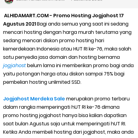
Cara Daftar Goshop agar Cepat Diterima
ALHIDAMART.COM - Promo Hosting Jogjahost 17
Agustus 2021
Bagi anda semua yang saat ini sedang
Apa itu Grab Saap? Layanan Antri Online Terbaru Dari Grab
mencari hosting dengan harga murah terutama yang
Cara Jitu Mendapat Voucher Gojek Gratis
sedang mencari diskon promo hosting hari
kemerdekaan Indonesia atau HUT RI ke-76, maka salah
Cara Ping DNS Server Gojek Gopartner
satu penyedia jasa domain dan hosting bernama
jogjahost
belum lama ini memberikan promo bagi anda
Cara Mudah Melihat Nomor Shopeepay Sendiri dan Orang Lain
yaitu potongan harga atau diskon sampai 75% bagi
pembelian hosting unlimited SSD.
7 Cara Mudah Top Up Grab untuk Driver
5 Versi Map Paling Gacor Untuk Ojek Online
Jogjahost Merdeka Sale
merupakan promo terbaru
dalam rangka memperingati hUT RI ke-76 dimana
Penyebab dan Cara Memulihkan Akun Gojek Dibekukan
promo hosting jogjahost hanya bisa kalian dapatkan
saat bulan Agustus saja untuk memperingati hUT RI.
Cara Menghitung Penghasilan Grab Sesuai dengan Orderan
Ketika Anda membeli hosting dari jogjahost, maka anda