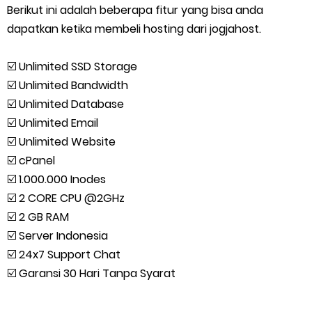
Berikut ini adalah beberapa fitur yang bisa anda
dapatkan ketika membeli hosting dari jogjahost.
☑️ Unlimited SSD Storage
☑️ Unlimited Bandwidth
☑️ Unlimited Database
☑️ Unlimited Email
☑️ Unlimited Website
☑️ cPanel
☑️ 1.000.000 Inodes
☑️ 2 CORE CPU @2GHz
☑️ 2 GB RAM
☑️ Server Indonesia
☑️ 24x7 Support Chat
☑️ Garansi 30 Hari Tanpa Syarat