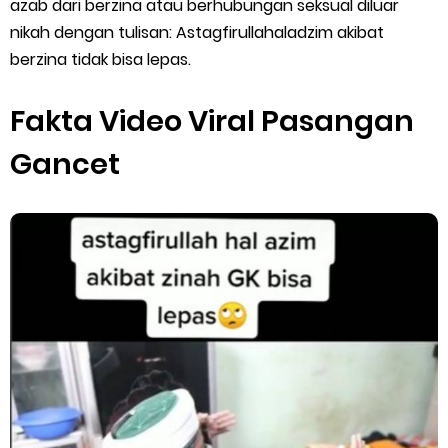
azab dari berzina atau berhubungan seksual diluar
Cara Menggunakan Paket Telkomsel Mitra Gojek
nikah dengan tulisan: Astagfirullahaladzim akibat
5 Cara Top Up InDriver dengan Mudah
berzina tidak bisa lepas.
5 Biaya Potongan Shopee Food yang Perlu Kamu Ketahui
Fakta Video Viral Pasangan
10 Cara Jitu Autobid Untuk Lala Motor dan Mobil 2023
Gancet
Batas Saldo Untuk Akun Gopay Biasa dan Upgrade
Cara Mudah Melihat QR dan Barcode Shopeepay
Enroute Drop: Arti dan Penjelasan Resi Gosend
Cara Transfer Gopay ke Shopeepay Tanpa Potongan
Cara Ping Server Shopee Food 2022
Cara Menghubungi CS Lalamove dan Jam Operasionalnya