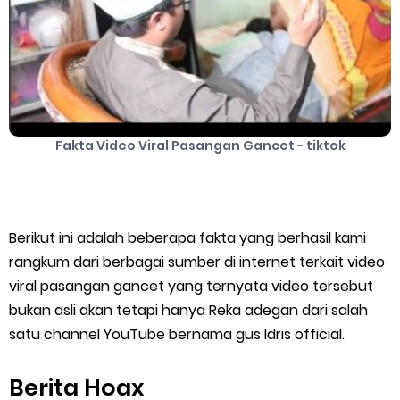
Cara Mengatasi Aplikasi Gojek Mengalami Gangguan
DNS Server Gojek Driver Terbaru 2026: Panduan Lengkap DNS
Server Gojek Terbaru dan IP Server GoPartner Gojek
Fakta Video Viral Pasangan Gancet - tiktok
Thursday, 6 August
Berikut ini adalah beberapa fakta yang berhasil kami
rangkum dari berbagai sumber di internet terkait video
viral pasangan gancet yang ternyata video tersebut
bukan asli akan tetapi hanya Reka adegan dari salah
satu channel YouTube bernama gus Idris official.
Berita Hoax