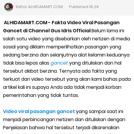
Cara Daftar Goshop agar Cepat Diterima
Editor
ALHIDAMART.COM
Published
18.29
Apa itu Grab Saap? Layanan Antri Online Terbaru Dari Grab
ALHIDAMART.COM - Fakta Video Viral Pasangan
Gancet di Channel Gus Idris Official
Belum lama ini
Cara Jitu Mendapat Voucher Gojek Gratis
salah satu video yang disebarkan oleh netizen di media
sosial yang diklaim memperlihatkan pasangan yang
Cara Ping DNS Server Gojek Gopartner
sedang berzina dan selanjutnya alat kelamin keduanya
tidak bisa lepas alias
gancet
yang dituliskan dan hal
Cara Mudah Melihat Nomor Shopeepay Sendiri dan Orang Lain
tersebut akibat berzina. Ternyata ada fakta yang
7 Cara Mudah Top Up Grab untuk Driver
terkuat dari video tersebut yang akan kami bahas pada
artikel kali ini supaya Anda ada tidak menjadi korban
5 Versi Map Paling Gacor Untuk Ojek Online
pemerintahan yang tidak tuntas.
Penyebab dan Cara Memulihkan Akun Gojek Dibekukan
Video viral pasangan gancet
yang sampai saat ini
menjadi perbincangan netizen dan dituliskan dengan
Cara Menghitung Penghasilan Grab Sesuai dengan Orderan
Penjelasan bahwa hal tersebut terjadi dikarenakan