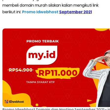
membeli domain murah silakan kalian mengikuti link
Cara Mengatasi Aplikasi Gojek Mengalami Gangguan
berikut ini:
Promo Idwebhost
September 2021
DNS Server Gojek Driver Terbaru 2026: Panduan Lengkap DNS
Sunday, 9 August
Server Gojek Terbaru dan IP Server GoPartner Gojek
Promo Idwebhost Domain dan Hosting September 2021 - 