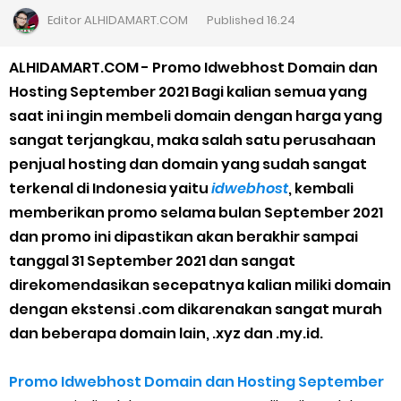
Cara Daftar Goshop agar Cepat Diterima
Editor
ALHIDAMART.COM
Published
16.24
Apa itu Grab Saap? Layanan Antri Online Terbaru Dari Grab
ALHIDAMART.COM - Promo Idwebhost Domain dan
Hosting September 2021 Bagi kalian semua yang
Cara Jitu Mendapat Voucher Gojek Gratis
saat ini ingin membeli domain dengan harga yang
sangat terjangkau, maka salah satu perusahaan
Cara Ping DNS Server Gojek Gopartner
penjual hosting dan domain yang sudah sangat
terkenal di Indonesia yaitu
idwebhost
, kembali
Cara Mudah Melihat Nomor Shopeepay Sendiri dan Orang Lain
memberikan promo selama bulan September 2021
7 Cara Mudah Top Up Grab untuk Driver
dan promo ini dipastikan akan berakhir sampai
tanggal 31 September 2021 dan sangat
5 Versi Map Paling Gacor Untuk Ojek Online
direkomendasikan secepatnya kalian miliki domain
dengan ekstensi .com dikarenakan sangat murah
Penyebab dan Cara Memulihkan Akun Gojek Dibekukan
dan beberapa domain lain, .xyz dan .my.id.
Cara Menghitung Penghasilan Grab Sesuai dengan Orderan
Promo Idwebhost Domain dan Hosting September