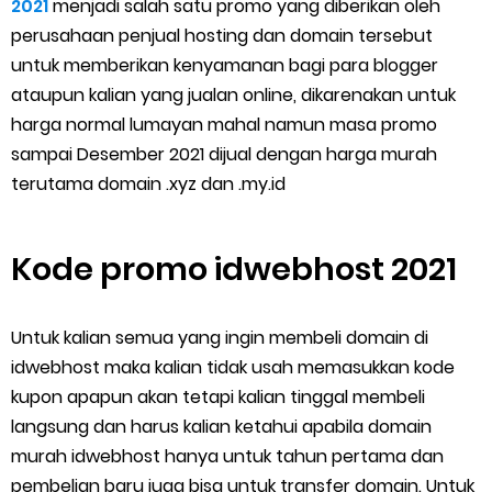
2021
menjadi salah satu promo yang diberikan oleh
Cara Menggunakan Paket Telkomsel Mitra Gojek
perusahaan penjual hosting dan domain tersebut
5 Cara Top Up InDriver dengan Mudah
untuk memberikan kenyamanan bagi para blogger
ataupun kalian yang jualan online, dikarenakan untuk
5 Biaya Potongan Shopee Food yang Perlu Kamu Ketahui
harga normal lumayan mahal namun masa promo
sampai Desember 2021 dijual dengan harga murah
10 Cara Jitu Autobid Untuk Lala Motor dan Mobil 2023
terutama domain .xyz dan .my.id
Batas Saldo Untuk Akun Gopay Biasa dan Upgrade
Kode promo idwebhost 2021
Cara Mudah Melihat QR dan Barcode Shopeepay
Enroute Drop: Arti dan Penjelasan Resi Gosend
Untuk kalian semua yang ingin membeli domain di
idwebhost maka kalian tidak usah memasukkan kode
Cara Transfer Gopay ke Shopeepay Tanpa Potongan
kupon apapun akan tetapi kalian tinggal membeli
langsung dan harus kalian ketahui apabila domain
Cara Ping Server Shopee Food 2022
murah idwebhost hanya untuk tahun pertama dan
Cara Menghubungi CS Lalamove dan Jam Operasionalnya
pembelian baru juga bisa untuk transfer domain. Untuk