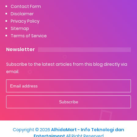
Contact Form
Disclaimer
Privacy Policy
Sitemap
Terms of Service
Newsletter
Subscribe to the latest articles from this blog directly via
email.
Copyright ©
2026
AlhidaMart - Info Teknologi dan
Entertaiment
All Right Reserved