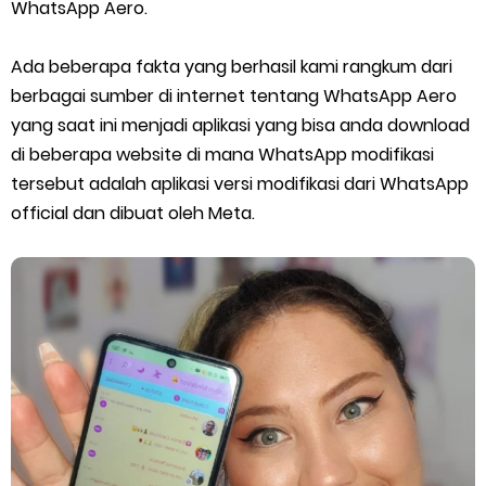
Cara Menggunakan Paket Telkomsel Mitra Gojek
WhatsApp Aero.
5 Cara Top Up InDriver dengan Mudah
Ada beberapa fakta yang berhasil kami rangkum dari
berbagai sumber di internet tentang WhatsApp Aero
5 Biaya Potongan Shopee Food yang Perlu Kamu Ketahui
yang saat ini menjadi aplikasi yang bisa anda download
di beberapa website di mana WhatsApp modifikasi
10 Cara Jitu Autobid Untuk Lala Motor dan Mobil 2023
tersebut adalah aplikasi versi modifikasi dari WhatsApp
official dan dibuat oleh Meta.
Batas Saldo Untuk Akun Gopay Biasa dan Upgrade
Cara Mudah Melihat QR dan Barcode Shopeepay
Enroute Drop: Arti dan Penjelasan Resi Gosend
Cara Transfer Gopay ke Shopeepay Tanpa Potongan
Cara Ping Server Shopee Food 2022
Cara Menghubungi CS Lalamove dan Jam Operasionalnya