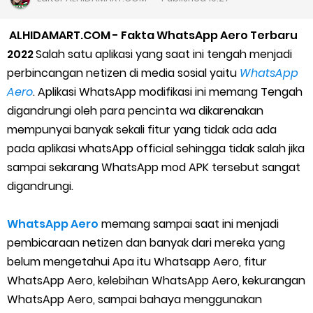
Cara Daftar Goshop agar Cepat Diterima
ALHIDAMART.COM - Fakta WhatsApp Aero Terbaru
Apa itu Grab Saap? Layanan Antri Online Terbaru Dari Grab
2022
Salah satu aplikasi yang saat ini tengah menjadi
perbincangan netizen di media sosial yaitu
WhatsApp
Cara Jitu Mendapat Voucher Gojek Gratis
Aero
. Aplikasi WhatsApp modifikasi ini memang Tengah
digandrungi oleh para pencinta wa dikarenakan
Cara Ping DNS Server Gojek Gopartner
mempunyai banyak sekali fitur yang tidak ada ada
pada aplikasi whatsApp official sehingga tidak salah jika
Cara Mudah Melihat Nomor Shopeepay Sendiri dan Orang Lain
sampai sekarang WhatsApp mod APK tersebut sangat
7 Cara Mudah Top Up Grab untuk Driver
digandrungi.
5 Versi Map Paling Gacor Untuk Ojek Online
WhatsApp Aero
memang sampai saat ini menjadi
pembicaraan netizen dan banyak dari mereka yang
Penyebab dan Cara Memulihkan Akun Gojek Dibekukan
belum mengetahui Apa itu Whatsapp Aero, fitur
WhatsApp Aero, kelebihan WhatsApp Aero, kekurangan
Cara Menghitung Penghasilan Grab Sesuai dengan Orderan
WhatsApp Aero, sampai bahaya menggunakan