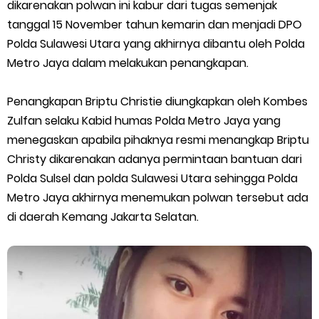
Cara Menggunakan Paket Telkomsel Mitra Gojek
dikarenakan polwan ini kabur dari tugas semenjak
tanggal 15 November tahun kemarin dan menjadi DPO
5 Cara Top Up InDriver dengan Mudah
Polda Sulawesi Utara yang akhirnya dibantu oleh Polda
Metro Jaya dalam melakukan penangkapan.
5 Biaya Potongan Shopee Food yang Perlu Kamu Ketahui
Penangkapan Briptu Christie diungkapkan oleh Kombes
10 Cara Jitu Autobid Untuk Lala Motor dan Mobil 2023
Zulfan selaku Kabid humas Polda Metro Jaya yang
menegaskan apabila pihaknya resmi menangkap Briptu
Batas Saldo Untuk Akun Gopay Biasa dan Upgrade
Christy dikarenakan adanya permintaan bantuan dari
Cara Mudah Melihat QR dan Barcode Shopeepay
Polda Sulsel dan polda Sulawesi Utara sehingga Polda
Metro Jaya akhirnya menemukan polwan tersebut ada
Enroute Drop: Arti dan Penjelasan Resi Gosend
di daerah Kemang Jakarta Selatan.
Cara Transfer Gopay ke Shopeepay Tanpa Potongan
Cara Ping Server Shopee Food 2022
Cara Menghubungi CS Lalamove dan Jam Operasionalnya