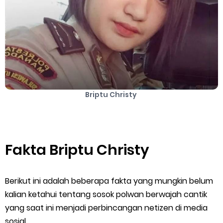
Cara Mengatasi Aplikasi Gojek Mengalami Gangguan
DNS Server Gojek Driver Terbaru 2026: Panduan Lengkap DNS
Server Gojek Terbaru dan IP Server GoPartner Gojek
Sunday, 9 August
Briptu Christy
Fakta Briptu Christy
Berikut ini adalah beberapa fakta yang mungkin belum
kalian ketahui tentang sosok polwan berwajah cantik
yang saat ini menjadi perbincangan netizen di media
sosial.