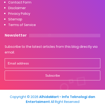
Contact Form
Disclaimer
Privacy Policy
Sitemap
Terms of Service
Newsletter
Subscribe to the latest articles from this blog directly via
email.
Copyright ©
2026
AlhidaMart - Info Teknologi dan
Entertaiment
All Right Reserved