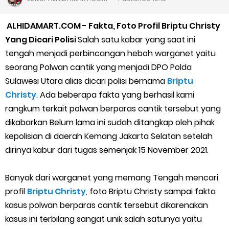
Cara Daftar Goshop agar Cepat Diterima
ALHIDAMART.COM - Fakta, Foto Profil Briptu Christy
Apa itu Grab Saap? Layanan Antri Online Terbaru Dari Grab
Yang Dicari Polisi
Salah satu kabar yang saat ini
tengah menjadi perbincangan heboh warganet yaitu
Cara Jitu Mendapat Voucher Gojek Gratis
seorang Polwan cantik yang menjadi DPO Polda
Sulawesi Utara alias dicari polisi bernama
Briptu
Cara Ping DNS Server Gojek Gopartner
Christy
. Ada beberapa fakta yang berhasil kami
rangkum terkait polwan berparas cantik tersebut yang
Cara Mudah Melihat Nomor Shopeepay Sendiri dan Orang Lain
dikabarkan Belum lama ini sudah ditangkap oleh pihak
7 Cara Mudah Top Up Grab untuk Driver
kepolisian di daerah Kemang Jakarta Selatan setelah
dirinya kabur dari tugas semenjak 15 November 2021.
5 Versi Map Paling Gacor Untuk Ojek Online
Banyak dari warganet yang memang Tengah mencari
Penyebab dan Cara Memulihkan Akun Gojek Dibekukan
profil
Briptu Christy
, foto Briptu Christy sampai fakta
kasus polwan berparas cantik tersebut dikarenakan
Cara Menghitung Penghasilan Grab Sesuai dengan Orderan
kasus ini terbilang sangat unik salah satunya yaitu