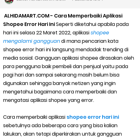
Cara Jitu Mendapat Voucher Gojek Gratis
ALHIDAMART.COM - Cara Memperbaiki Aplikasi
Cara Ping DNS Server Gojek Gopartner
Shopee Error Hari Ini
Seperti diketahui apabila pada
hari ini selasa 22 Maret 2022, aplikasi
shopee
Cara Mudah Melihat Nomor Shopeepay Sendiri dan Orang Lain
mengalami gangguan
di mana pencarian kata
shopee error hari ini langsung mendadak trending di
7 Cara Mudah Top Up Grab untuk Driver
media sosial. Gangguan aplikasi shopee dirasakan oleh
para pengguna baik pembeli dan penjual yaitu pada
5 Versi Map Paling Gacor Untuk Ojek Online
pagi hari dan sampai sekarang masih belum bisa
Penyebab dan Cara Memulihkan Akun Gojek Dibekukan
digunakan sehingga banyak netizen yang ingin
mengetahui bagaimana cara memperbaiki dan
Cara Menghitung Penghasilan Grab Sesuai dengan Orderan
mengatasi aplikasi shopee yang error.
Cara Menggunakan Paket Telkomsel Mitra Gojek
Cara memperbaiki aplikasi
shopee error hari ini
sebetulnya ada beberapa cara yang bisa kalian
5 Cara Top Up InDriver dengan Mudah
lakukan, akan tetapi diperkirakan untuk gangguan