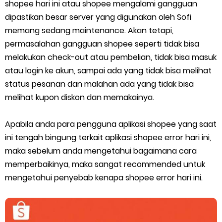
5 Biaya Potongan Shopee Food yang Perlu Kamu Ketahui
shopee hari ini atau shopee mengalami gangguan
dipastikan besar server yang digunakan oleh Sofi
10 Cara Jitu Autobid Untuk Lala Motor dan Mobil 2023
memang sedang maintenance. Akan tetapi,
permasalahan gangguan shopee seperti tidak bisa
Batas Saldo Untuk Akun Gopay Biasa dan Upgrade
melakukan check-out atau pembelian, tidak bisa masuk
atau login ke akun, sampai ada yang tidak bisa melihat
Cara Mudah Melihat QR dan Barcode Shopeepay
status pesanan dan malahan ada yang tidak bisa
melihat kupon diskon dan memakainya.
Enroute Drop: Arti dan Penjelasan Resi Gosend
Cara Transfer Gopay ke Shopeepay Tanpa Potongan
Apabila anda para pengguna aplikasi shopee yang saat
ini tengah bingung terkait aplikasi shopee error hari ini,
Cara Ping Server Shopee Food 2022
maka sebelum anda mengetahui bagaimana cara
memperbaikinya, maka sangat recommended untuk
Cara Menghubungi CS Lalamove dan Jam Operasionalnya
mengetahui penyebab kenapa shopee error hari ini.
Cara Mengatasi Aplikasi Gojek Mengalami Gangguan
DNS Server Gojek Driver Terbaru 2026: Panduan Lengkap DNS