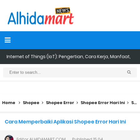
Panduan Lengkap Nonton Konser ENHYPEN di Jakarta: Tips War
Tiket, Persiapan, dan Hal yang Perlu Diketahui
Perhitungan Skema Garansi Pendapatan Grabcar Terbaru
Panduan Menjadi Agen Sicepat: Syarat dan Komisinya
Home
Shopee
Shopee Error
Shopee Error Hari Ini
Shopee Gangguan
Cara Daftar Goshop agar Cepat Diterima
Cara Memperbaiki Aplikasi Shopee Error Hari Ini
Apa itu Grab Saap? Layanan Antri Online Terbaru Dari Grab
Editor
ALHIDAMART.COM
Published
15.04