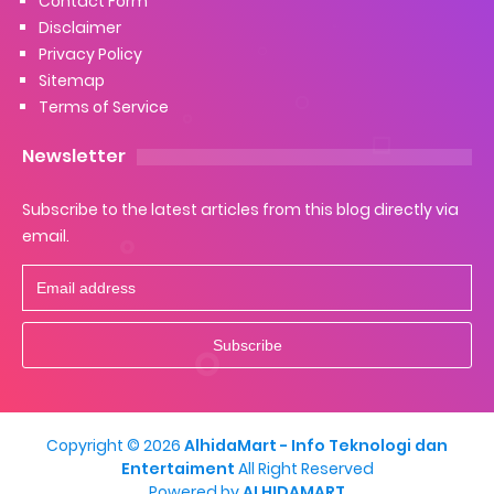
Contact Form
Disclaimer
Privacy Policy
Sitemap
Terms of Service
Newsletter
Subscribe to the latest articles from this blog directly via
email.
Copyright ©
2026
AlhidaMart - Info Teknologi dan
Entertaiment
All Right Reserved
Powered by
ALHIDAMART