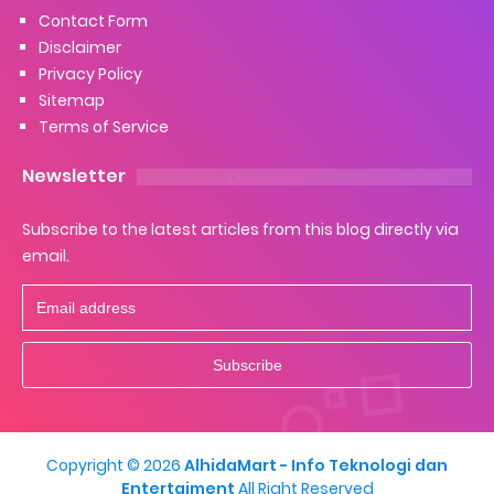
Contact Form
Disclaimer
Privacy Policy
Sitemap
Terms of Service
Newsletter
Subscribe to the latest articles from this blog directly via
email.
Copyright ©
2026
AlhidaMart - Info Teknologi dan
Entertaiment
All Right Reserved