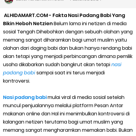
Cara Daftar Goshop agar Cepat Diterima
ALHIDAMART.COM - Fakta Nasi Padang Babi Yang
Apa itu Grab Saap? Layanan Antri Online Terbaru Dari Grab
Bikin Heboh Netzien
Belum lama ini netizen di media
sosial Tengah Dihebohkan dengan sebuah olahan yang
Cara Jitu Mendapat Voucher Gojek Gratis
memang sangat diharamkan bagi umat muslim yaitu
olahan dari daging babi dan bukan hanya rendang babi
Cara Ping DNS Server Gojek Gopartner
akan tetapi yang menjadi perbincangan dimana pemilik
usaha dikabarkan sudah bangkrut akan tetapi
nasi
Cara Mudah Melihat Nomor Shopeepay Sendiri dan Orang Lain
padang babi
sampai saat ini terus menjadi
7 Cara Mudah Top Up Grab untuk Driver
kontroversi.
5 Versi Map Paling Gacor Untuk Ojek Online
Nasi padang babi
mulai viral di media sosial setelah
muncul penjualannya melalui platform Pesan Antar
Penyebab dan Cara Memulihkan Akun Gojek Dibekukan
makanan online dan Hal ini menimbulkan kontroversi di
kalangan netizen terutama bagi umat muslim yang
Cara Menghitung Penghasilan Grab Sesuai dengan Orderan
memang sangat mengharamkan memakan babi. Bukan