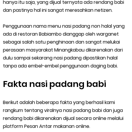
Cara Menggunakan Paket Telkomsel Mitra Gojek
hanya itu saja, yang dijual ternyata ada rendang babi
dan pastinya hal ini sangat meresahkan netizen.
5 Cara Top Up InDriver dengan Mudah
Penggunaan nama menu nasi padang non halal yang
5 Biaya Potongan Shopee Food yang Perlu Kamu Ketahui
ada di restoran Babiambo dianggap oleh warganet
sebagai salah satu penghinaan dan sangat melukai
10 Cara Jitu Autobid Untuk Lala Motor dan Mobil 2023
perasaan masyarakat Minangkabau dikarenakan dari
dulu sampai sekarang nasi padang dipastikan halal
Batas Saldo Untuk Akun Gopay Biasa dan Upgrade
tanpa ada embel-embel penggunaan daging babi.
Cara Mudah Melihat QR dan Barcode Shopeepay
Fakta nasi padang babi
Enroute Drop: Arti dan Penjelasan Resi Gosend
Cara Transfer Gopay ke Shopeepay Tanpa Potongan
Berikut adalah beberapa fakta yang berhasil kami
rangkum tentang viralnya nasi padang babi dan juga
Cara Ping Server Shopee Food 2022
rendang babi dikarenakan dijual secara online melalui
platform Pesan Antar makanan online.
Cara Menghubungi CS Lalamove dan Jam Operasionalnya