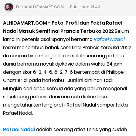
Cara Daftar Goshop agar Cepat Diterima
Editor
ALHIDAMART.COM
Published
21.40
Apa itu Grab Saap? Layanan Antri Online Terbaru Dari Grab
ALHIDAMART.COM - Foto, Profil dan Fakta Rafael
Nadal Masuk Semifinal Prancis Terbuka 2022
Belum
Cara Jitu Mendapat Voucher Gojek Gratis
lama ini petenis asal Spanyol bernama
Rafael Nadal
resmi menembus babak semifinal Prancis terbuka 2022
Cara Ping DNS Server Gojek Gopartner
di mana ia bisa mengalahkan salah seorang petenis
dunia bernama novak djokovic dalam waktu 24 jam
Cara Mudah Melihat Nomor Shopeepay Sendiri dan Orang Lain
dengan skor 6-2, 4-6, 6-2, 7-6 bertempat di Philippe-
7 Cara Mudah Top Up Grab untuk Driver
Chatrier di pada hari Rabu 1 Juni ini dini hari tadi.
Mungkin dari anda semua ada yang belum mengenal
5 Versi Map Paling Gacor Untuk Ojek Online
sosok sang petenis dunia ini maka kalian bisa
mengetahui tentang profil Rafael Nadal sampai fakta
Penyebab dan Cara Memulihkan Akun Gojek Dibekukan
Rafael Nadal.
Cara Menghitung Penghasilan Grab Sesuai dengan Orderan
Rafael Nadal
adalah seorang atlet tenis yang sudah