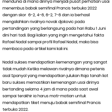
mendunia di mana dirinya menjadi pusat perhatian usai
Cara Menggunakan Paket Telkomsel Mitra Gojek
menembus babak semifinal Prancis terbuka 2022
5 Cara Top Up InDriver dengan Mudah
dengan skor 6-2, 4-6, 6-2, 7-6 dan ia berhasil
mengalahkan rivalnya novak djokovic pada
5 Biaya Potongan Shopee Food yang Perlu Kamu Ketahui
pertandingan yang berlangsung pada hari Rabu 1 Juni
dini hari tadi. Bagi kalian yang ingin mengetahui fakta
10 Cara Jitu Autobid Untuk Lala Motor dan Mobil 2023
Rafael Nadal sampai profil Rafael Nadal, maka bisa
membaca pada artikel kami kali ini.
Batas Saldo Untuk Akun Gopay Biasa dan Upgrade
Cara Mudah Melihat QR dan Barcode Shopeepay
Nadal sukses mendapatkan kemenangan yang sangat
tidak mudah Ketika melawan rivalnya dimana petenis
Enroute Drop: Arti dan Penjelasan Resi Gosend
asal Spanyol yang mendapatkan julukan Raja tanah liat
baru sukses memastikan kemenangan usai dirinya
Cara Transfer Gopay ke Shopeepay Tanpa Potongan
bertanding selama 4 jam di mana pada saat awal
sampai terakhir ia harus mati-matian untuk
Cara Ping Server Shopee Food 2022
mendapatkan tiket menuju babak semifinal Prancis
terbuka 2022.
Cara Menghubungi CS Lalamove dan Jam Operasionalnya