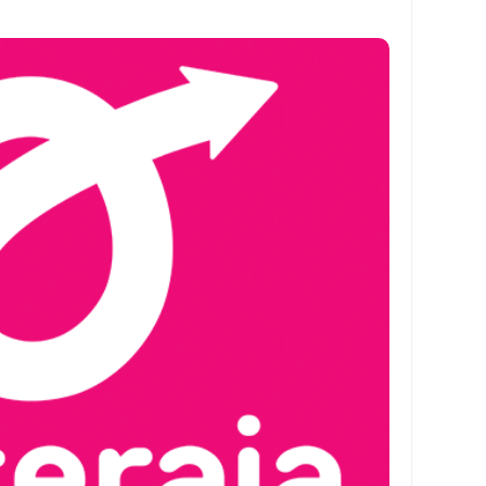
y Biasa dan Upgrade
Barcode Shopeepay
asan Resi Gosend
peepay Tanpa Potongan
 2022
ve dan Jam Operasionalnya
ek Mengalami Gangguan
ru 2026: Panduan Lengkap DNS Server Gojek Terbaru dan IP Serve