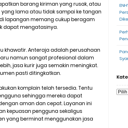
atkan barang kiriman yang rusak, atau
ENHY
opeepay Sendiri dan Orang Lain
 yang lama atau tidak sampai ke tangan
Per
a di lapangan memang cukup beragam
Dik
uk Driver
ak dapat mengatasinya.
Per
 Ojek Online
Pen
n Akun Gojek Dibekukan
rlu khawatir. Anteraja adalah perusahaan
Pan
 baru namun sangat profesional dalam
Sya
n Grab Sesuai dengan Orderan
bih, jasa kurir juga semakin meningkat.
men pasti ditingkatkan.
omsel Mitra Gojek
Kate
akukan komplain telah tersedia. Tentu
n Mudah
pengguna sehingga mereka dapat
d yang Perlu Kamu Ketahui
engan aman dan cepat. Layanan ini
an kepuasan pengguna sekaligus
a Motor dan Mobil 2023
n yang berminat menggunakan jasa