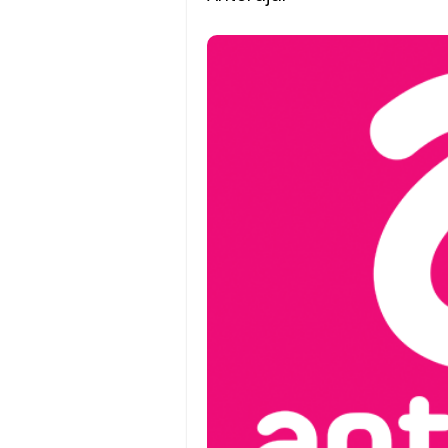
Batas Saldo Untuk Akun Gopa
Cara Mudah Melihat QR dan 
Enroute Drop: Arti dan Penjel
Cara Transfer Gopay ke Sho
Cara Ping Server Shopee Food
Cara Menghubungi CS Lalamo
Cara Mengatasi Aplikasi Goj
DNS Server Gojek Driver Terba