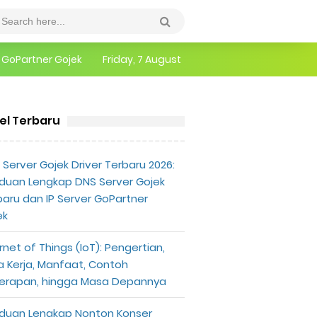
epannya
Friday, 7 August
erlu Diketahui
kel Terbaru
Server Gojek Driver Terbaru 2026:
duan Lengkap DNS Server Gojek
baru dan IP Server GoPartner
ek
rnet of Things (IoT): Pengertian,
a Kerja, Manfaat, Contoh
erapan, hingga Masa Depannya
duan Lengkap Nonton Konser