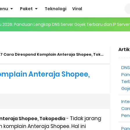
enu
Paket
Teknologi
Viral
gertian, Cara Kerja, Manfaat, Contoh Penerapan, hingga Masa D
 ENHYPEN di Jakarta: Tips War Tiket, Persiapan, dan Hal yang P
Arti
Pendapatan Grabcar Terbaru
7 Cara Direspond Komplain Anteraja Shopee, Tokopedia
t: Syarat dan Komisinya
DNS 
omplain Anteraja Shopee,
Pan
at Diterima
Ter
Goj
tri Online Terbaru Dari Grab
Inte
ojek Gratis
Car
Pen
Tidak jarang
Anteraja Shopee, Tokopedia
-
partner
komplain Anteraja Shopee. Hal ini
Pan