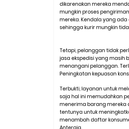
dikarenakan mereka mendap
Cara Mudah Melihat Nomor Sh
mungkin proses pengiriman
mereka. Kendala yang ad
7 Cara Mudah Top Up Grab unt
sehingga kurir mungkin tid
5 Versi Map Paling Gacor Untuk
Penyebab dan Cara Memulihka
Tetapi, pelanggan tidak pe
jasa ekspedisi yang masih
Cara Menghitung Penghasila
menangani pelanggan. Terle
Peningkatan kepuasan konsu
Cara Menggunakan Paket Telk
Terbukti, layanan untuk mel
5 Cara Top Up InDriver denga
saja hal ini memudahkan 
5 Biaya Potongan Shopee Foo
menerima barang mereka d
tentunya untuk meningkatk
10 Cara Jitu Autobid Untuk Lal
menambah daftar konsume
Anteraja.