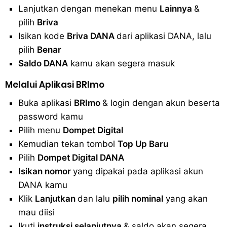
Lanjutkan dengan menekan menu
Lainnya
&
pilih
Briva
Isikan kode
Briva DANA
dari aplikasi DANA, lalu
pilih
Benar
Saldo DANA
kamu akan segera masuk
Melalui Aplikasi BRImo
Buka aplikasi
BRImo
& login dengan akun beserta
password kamu
Pilih menu
Dompet Digital
Kemudian tekan tombol
Top Up Baru
Pilih
Dompet Digital DANA
Isikan nomor
yang dipakai pada aplikasi akun
DANA kamu
Klik
Lanjutkan
dan lalu
pilih nominal
yang akan
mau diisi
Ikuti
instruksi selanjutnya
& saldo akan segera