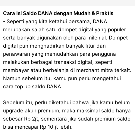
Cara Daftar Goshop agar Cepat Diterima
Cara Isi Saldo DANA dengan Mudah & Praktis
Apa itu Grab Saap? Layanan Antri Online Terbaru Dari Grab
-
Seperti yang kita ketahui bersama, DANA
merupakan salah satu dompet digital yang populer
Cara Jitu Mendapat Voucher Gojek Gratis
serta banyak digunakan oleh para milenial. Dompet
digital pun menghadirkan banyak fitur dan
Cara Ping DNS Server Gojek Gopartner
penawaran yang memudahkan para pengguna
melakukan berbagai transaksi digital, seperti
Cara Mudah Melihat Nomor Shopeepay Sendiri dan Orang Lain
membayar atau berbelanja di merchant mitra terkait.
Namun sebelum itu, kamu pun perlu mengetahui
7 Cara Mudah Top Up Grab untuk Driver
cara top up saldo DANA.
5 Versi Map Paling Gacor Untuk Ojek Online
Sebelum itu, perlu diketahui bahwa jika kamu belum
Penyebab dan Cara Memulihkan Akun Gojek Dibekukan
upgrade akun premium, maka maksimal saldo hanya
sebesar Rp 2jt, sementara jika sudah premium saldo
Cara Menghitung Penghasilan Grab Sesuai dengan Orderan
bisa mencapai Rp 10 jt lebih.