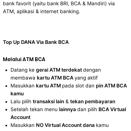
bank favorit (yaitu bank BRI, BCA & Mandiri) via
Cara Mengatasi Aplikasi Gojek Mengalami Gangguan
ATM, aplikasi & internet banking.
DNS Server Gojek Driver Terbaru 2026: Panduan Lengkap DNS
Server Gojek Terbaru dan IP Server GoPartner Gojek
Top Up DANA Via Bank BCA
Saturday, 8 August
Melalui ATM BCA
Datang ke
gerai ATM terdekat
dengan
membawa
kartu ATM BCA
yang aktif
Masukkan
kartu ATM
pada slot dan
pin ATM BCA
kamu
Lalu pilih
transaksi lain
&
tekan pembayaran
Setelah tekan menu
lainnya
dan pilih
BCA Virtual
Account
Masukkan
NO Virtual Account dana
kamu