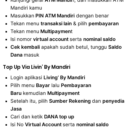
Kunjungi gerai
ATM Mandir
i, dan masukkan ATM
Mandiri kamu
Masukkan
PIN ATM Mandiri
dengan benar
Tekan menu
transaksi lain
& pilih
pembayaran
Tekan menu
Multipaymen
t
Isi nomor
virtual account
serta
nominal saldo
Cek kembali
apakah sudah betul, tunggu
Saldo
Dana
masuk
Top
Up Via Livin’ By Mandiri
Login aplikasi
Living’ By Mandiri
Pilih menu
Bayar
lalu
Pembayaran
Baru
kemudian
Multipayment
Setelah itu, pilih
Sumber Rekening
dan
penyedia
Jasa
Cari dan ketik
DANA top up
Isi No
Virtual Account
serta
nominal saldo