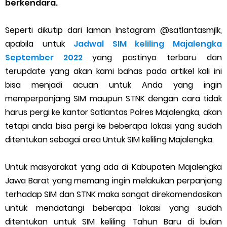
berkendara.
Cara Menggunakan Paket Telkomsel Mitra Gojek
5 Cara Top Up InDriver dengan Mudah
Seperti dikutip dari laman Instagram @satlantasmjlk,
apabila untuk
Jadwal SIM keliling Majalengka
5 Biaya Potongan Shopee Food yang Perlu Kamu Ketahui
September 2022
yang pastinya terbaru dan
terupdate yang akan kami bahas pada artikel kali ini
10 Cara Jitu Autobid Untuk Lala Motor dan Mobil 2023
bisa menjadi acuan untuk Anda yang ingin
memperpanjang SIM maupun STNK dengan cara tidak
Batas Saldo Untuk Akun Gopay Biasa dan Upgrade
harus pergi ke kantor Satlantas Polres Majalengka, akan
Cara Mudah Melihat QR dan Barcode Shopeepay
tetapi anda bisa pergi ke beberapa lokasi yang sudah
ditentukan sebagai area Untuk SIM keliling Majalengka.
Enroute Drop: Arti dan Penjelasan Resi Gosend
Untuk masyarakat yang ada di Kabupaten Majalengka
Cara Transfer Gopay ke Shopeepay Tanpa Potongan
Jawa Barat yang memang ingin melakukan perpanjang
terhadap SIM dan STNK maka sangat direkomendasikan
Cara Ping Server Shopee Food 2022
untuk mendatangi beberapa lokasi yang sudah
ditentukan untuk SIM keliling Tahun Baru di bulan
Cara Menghubungi CS Lalamove dan Jam Operasionalnya