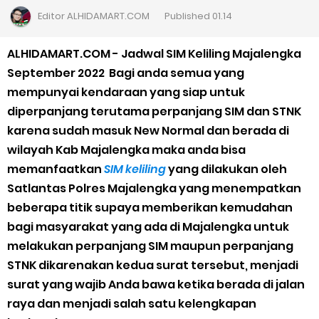
Cara Daftar Goshop agar Cepat Diterima
Editor
ALHIDAMART.COM
Published
01.14
Apa itu Grab Saap? Layanan Antri Online Terbaru Dari Grab
ALHIDAMART.COM - Jadwal SIM Keliling Majalengka
September 2022 Bagi anda semua yang
Cara Jitu Mendapat Voucher Gojek Gratis
mempunyai kendaraan yang siap untuk
diperpanjang terutama perpanjang SIM dan STNK
Cara Ping DNS Server Gojek Gopartner
karena sudah masuk New Normal dan berada di
wilayah Kab Majalengka maka anda bisa
Cara Mudah Melihat Nomor Shopeepay Sendiri dan Orang Lain
memanfaatkan
SIM keliling
yang dilakukan oleh
7 Cara Mudah Top Up Grab untuk Driver
Satlantas Polres Majalengka yang menempatkan
beberapa titik supaya memberikan kemudahan
5 Versi Map Paling Gacor Untuk Ojek Online
bagi masyarakat yang ada di Majalengka untuk
melakukan perpanjang SIM maupun perpanjang
Penyebab dan Cara Memulihkan Akun Gojek Dibekukan
STNK dikarenakan kedua surat tersebut, menjadi
surat yang wajib Anda bawa ketika berada di jalan
Cara Menghitung Penghasilan Grab Sesuai dengan Orderan
raya dan menjadi salah satu kelengkapan