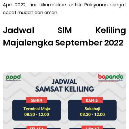
April 2022 ini, dikarenakan untuk Pelayanan sangat
Cara Mengatasi Aplikasi Gojek Mengalami Gangguan
cepat mudah dan aman.
DNS Server Gojek Driver Terbaru 2026: Panduan Lengkap DNS
Jadwal SIM Keliling
Monday, 10 August
Server Gojek Terbaru dan IP Server GoPartner Gojek
Majalengka September 2022