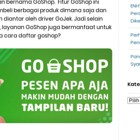
an bernama GoShop. Fitur GoShop ini
ENHY
opeepay Sendiri dan Orang Lain
beli berbagai produk dimana saja dan
Per
 diantar oleh driver GoJek. Jadi selain
Dik
uk Driver
layanan GoShop juga bermanfaat untuk
Per
na cara daftar goshop?
 Ojek Online
Pen
n Akun Gojek Dibekukan
Pan
Sya
n Grab Sesuai dengan Orderan
omsel Mitra Gojek
Kate
n Mudah
d yang Perlu Kamu Ketahui
a Motor dan Mobil 2023