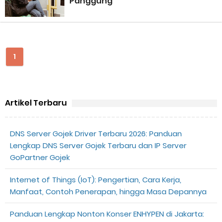
Panggung
Perhitungan Skema Garansi Pendapatan Grabcar Terbaru
Panduan Menjadi Agen Sicepat: Syarat dan Komisinya
1
Cara Daftar Goshop agar Cepat Diterima
Apa itu Grab Saap? Layanan Antri Online Terbaru Dari Grab
Artikel Terbaru
Cara Jitu Mendapat Voucher Gojek Gratis
Cara Ping DNS Server Gojek Gopartner
DNS Server Gojek Driver Terbaru 2026: Panduan
Lengkap DNS Server Gojek Terbaru dan IP Server
Cara Mudah Melihat Nomor Shopeepay Sendiri dan Orang Lain
GoPartner Gojek
7 Cara Mudah Top Up Grab untuk Driver
Internet of Things (IoT): Pengertian, Cara Kerja,
Manfaat, Contoh Penerapan, hingga Masa Depannya
5 Versi Map Paling Gacor Untuk Ojek Online
Panduan Lengkap Nonton Konser ENHYPEN di Jakarta: