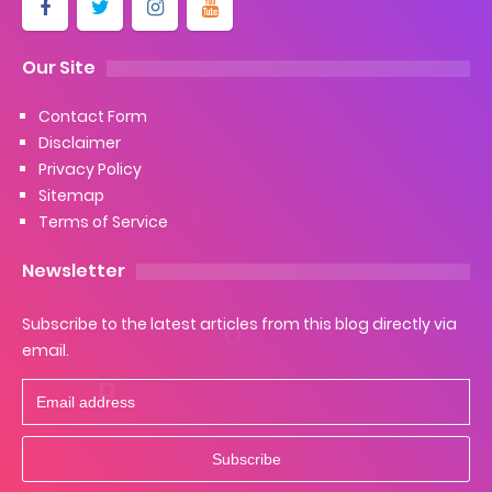
Cara Ping Server Shopee Food 2022
Our Site
Cara Menghubungi CS Lalamove dan Jam Operasionalnya
Contact Form
Disclaimer
Cara Mengatasi Aplikasi Gojek Mengalami Gangguan
Privacy Policy
Sitemap
Monday, 10 August
Terms of Service
Newsletter
Subscribe to the latest articles from this blog directly via
email.