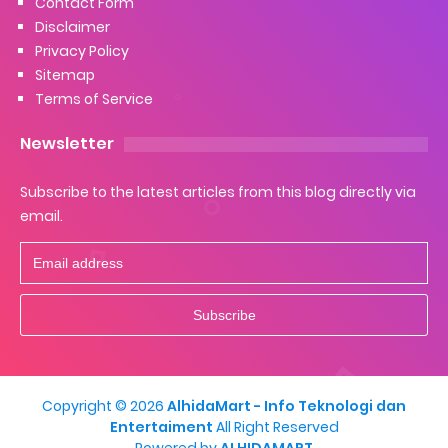
Contact Form
Disclaimer
Privacy Policy
Sitemap
Terms of Service
Newsletter
Subscribe to the latest articles from this blog directly via
email.
Copyright ©
2026
AlhidaMart - Info Teknologi dan
Entertaiment
All Right Reserved