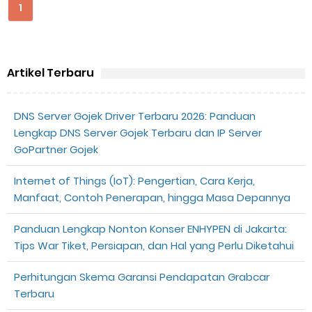
Penyebab dan Cara Memulihkan Akun Gojek Dibekukan
1
Cara Menghitung Penghasilan Grab Sesuai dengan Orderan
Cara Menggunakan Paket Telkomsel Mitra Gojek
Artikel Terbaru
5 Cara Top Up InDriver dengan Mudah
DNS Server Gojek Driver Terbaru 2026: Panduan
Lengkap DNS Server Gojek Terbaru dan IP Server
5 Biaya Potongan Shopee Food yang Perlu Kamu Ketahui
GoPartner Gojek
10 Cara Jitu Autobid Untuk Lala Motor dan Mobil 2023
Internet of Things (IoT): Pengertian, Cara Kerja,
Manfaat, Contoh Penerapan, hingga Masa Depannya
Batas Saldo Untuk Akun Gopay Biasa dan Upgrade
Panduan Lengkap Nonton Konser ENHYPEN di Jakarta:
Cara Mudah Melihat QR dan Barcode Shopeepay
Tips War Tiket, Persiapan, dan Hal yang Perlu Diketahui
Enroute Drop: Arti dan Penjelasan Resi Gosend
Perhitungan Skema Garansi Pendapatan Grabcar
Terbaru
Cara Transfer Gopay ke Shopeepay Tanpa Potongan