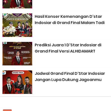
Perhitungan Skema Garansi Pendapatan Grabcar Terbaru
Hasil Konser Kemenangan D'star
Panduan Menjadi Agen Sicepat: Syarat dan Komisinya
Indosiar di Grand Final Malam Tadi
Cara Daftar Goshop agar Cepat Diterima
Apa itu Grab Saap? Layanan Antri Online Terbaru Dari Grab
Prediksi Juara 1 D'Star Indosiar di
Grand Final Versi ALHIDAMART
Cara Jitu Mendapat Voucher Gojek Gratis
Cara Ping DNS Server Gojek Gopartner
Jadwal Grand Final D'Star Indosiar
Cara Mudah Melihat Nomor Shopeepay Sendiri dan Orang Lain
Jangan Lupa Dukung Jagoanmu
7 Cara Mudah Top Up Grab untuk Driver
5 Versi Map Paling Gacor Untuk Ojek Online