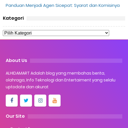
Panduan Menjadi Agen Sicepat: Syarat dan Komisinya
Cara Ping Server Shopee Food 2022
Kategori
Cara Menghubungi CS Lalamove dan Jam Operasionalnya
Cara Mengatasi Aplikasi Gojek Mengalami Gangguan
Monday, 10 August
About Us
ALHIDAMART Adalah blog yang membahas berita,
olahraga, Info Teknologi dan Entertaiment yang selalu
uptodate dan akurat
Our Site