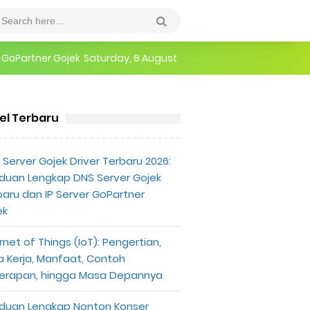
r GoPartner Gojek
Saturday, 8 August
epannya
kel Terbaru
erlu Diketahui
Server Gojek Driver Terbaru 2026:
duan Lengkap DNS Server Gojek
baru dan IP Server GoPartner
ek
rnet of Things (IoT): Pengertian,
a Kerja, Manfaat, Contoh
erapan, hingga Masa Depannya
duan Lengkap Nonton Konser