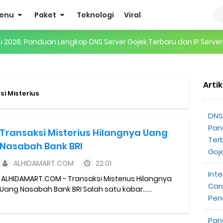
enu
Paket
Teknologi
Viral
ru 2026: Panduan Lengkap DNS Server Gojek Terbaru dan IP Serve
gertian, Cara Kerja, Manfaat, Contoh Penerapan, hingga Masa D
Arti
 ENHYPEN di Jakarta: Tips War Tiket, Persiapan, dan Hal yang P
si Misterius
Pendapatan Grabcar Terbaru
DNS 
Pan
Transaksi Misterius Hilangnya Uang
t: Syarat dan Komisinya
Ter
Nasabah Bank BRI
Goj
at Diterima
ALHIDAMART.COM
22.01
Inte
ALHIDAMART.COM - Transaksi Misterius Hilangnya
tri Online Terbaru Dari Grab
Car
Uang Nasabah Bank BRI Salah satu kabar......
Pen
ojek Gratis
Pan