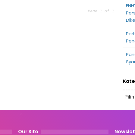
ENHY
partner
Page 1 of 1
Per
Dik
opeepay Sendiri dan Orang Lain
Per
uk Driver
Pen
 Ojek Online
Pan
Sya
n Akun Gojek Dibekukan
n Grab Sesuai dengan Orderan
Kate
omsel Mitra Gojek
n Mudah
d yang Perlu Kamu Ketahui
Our Site
Newslet