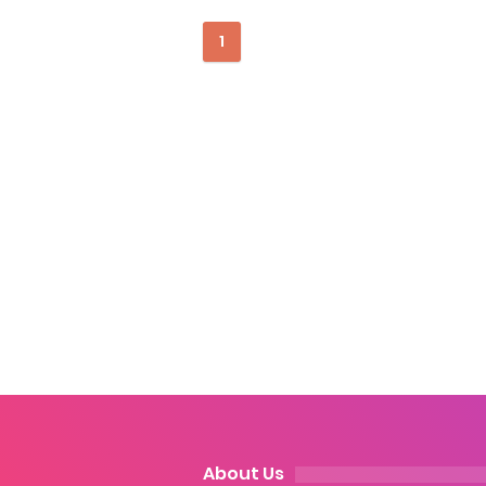
Cara Ping DNS Server Gojek Go
1
Cara Mudah Melihat Nomor Sh
7 Cara Mudah Top Up Grab unt
5 Versi Map Paling Gacor Untuk
Penyebab dan Cara Memulihka
Cara Menghitung Penghasila
Cara Menggunakan Paket Telk
5 Cara Top Up InDriver denga
5 Biaya Potongan Shopee Foo
About Us