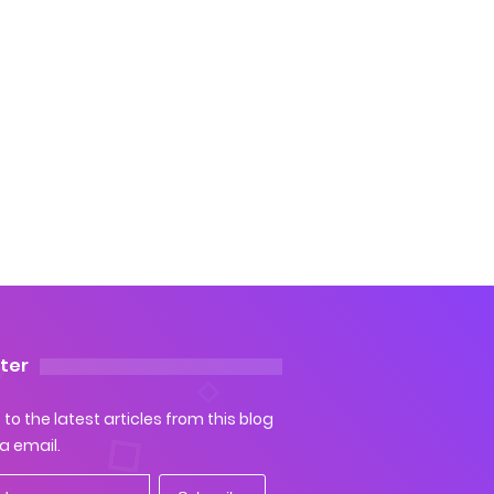
ter
to the latest articles from this blog
ia email.