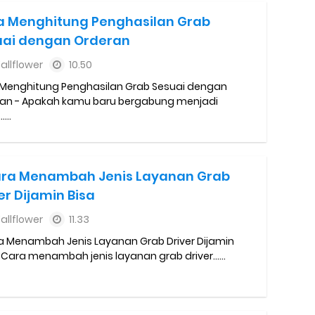
y Biasa dan Upgrade
a Menghitung Penghasilan Grab
Barcode Shopeepay
uai dengan Orderan
allflower
10.50
asan Resi Gosend
Menghitung Penghasilan Grab Sesuai dengan
an - Apakah kamu baru bergabung menjadi
peepay Tanpa Potongan
....
 2022
ve dan Jam Operasionalnya
ara Menambah Jenis Layanan Grab
er Dijamin Bisa
ek Mengalami Gangguan
allflower
11.33
ru 2026: Panduan Lengkap DNS Server Gojek Terbaru dan IP Serve
a Menambah Jenis Layanan Grab Driver Dijamin
- Cara menambah jenis layanan grab driver......