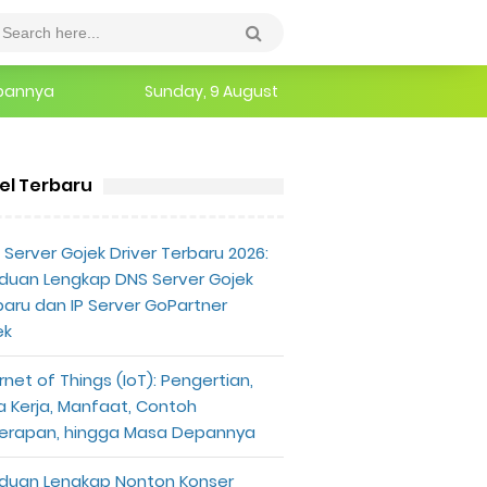
epannya
Sunday, 9 August
erlu Diketahui
kel Terbaru
Server Gojek Driver Terbaru 2026:
duan Lengkap DNS Server Gojek
baru dan IP Server GoPartner
ek
rnet of Things (IoT): Pengertian,
a Kerja, Manfaat, Contoh
erapan, hingga Masa Depannya
duan Lengkap Nonton Konser