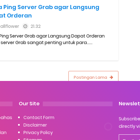
a Ping Server Grab agar Langsung
at Orderan
allflower
21.32
Ping Server Grab agar Langsung Dapat Orderan
 server Grab sangat penting untuk para......
Postingan Lama
Our Site
Newslet
bahas
Contact Form
Subscribe 
Disclaimer
directly v
dan
Privacy Policy