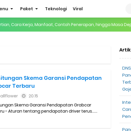
enu
Paket
Teknologi
Viral
gertian, Cara Kerja, Manfaat, Contoh Penerapan, hingga Masa D
 ENHYPEN di Jakarta: Tips War Tiket, Persiapan, dan Hal yang P
Arti
Pendapatan Grabcar Terbaru
t: Syarat dan Komisinya
DNS 
Pan
hitungan Skema Garansi Pendapatan
at Diterima
Ter
bcar Terbaru
Goj
tri Online Terbaru Dari Grab
allflower
20.15
Inte
tungan Skema Garansi Pendapatan Grabcar
ojek Gratis
Car
ru - Aturan tentang pendapatan driver terus......
Pen
partner
Pan