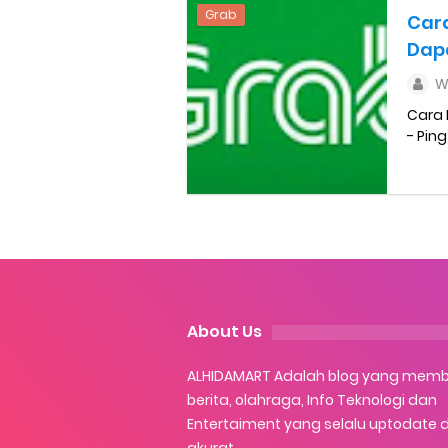
Grab
Car
Dap
W
Cara 
- Ping
About Us
ALHIDAMART Adalah blog yang mem
berita, olahraga, Info Teknologi dan
Entertaiment yang selalu uptodate 