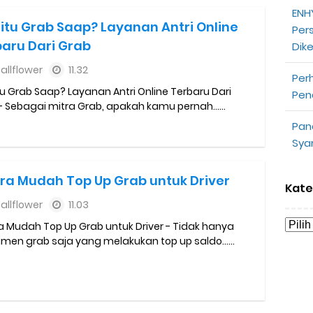
ENHY
opeepay Sendiri dan Orang Lain
itu Grab Saap? Layanan Antri Online
Per
aru Dari Grab
Dik
uk Driver
allflower
11.32
Per
 Ojek Online
tu Grab Saap? Layanan Antri Online Terbaru Dari
Pen
- Sebagai mitra Grab, apakah kamu pernah......
n Akun Gojek Dibekukan
Pan
Sya
n Grab Sesuai dengan Orderan
ra Mudah Top Up Grab untuk Driver
omsel Mitra Gojek
Kate
allflower
11.03
n Mudah
a Mudah Top Up Grab untuk Driver - Tidak hanya
men grab saja yang melakukan top up saldo......
d yang Perlu Kamu Ketahui
a Motor dan Mobil 2023