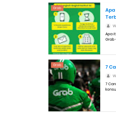
Cara Mudah Melihat Nomor Sh
Grab
Apa 
Terb
7 Cara Mudah Top Up Grab unt
W
5 Versi Map Paling Gacor Untuk
Apa i
Grab 
Penyebab dan Cara Memulihka
Cara Menghitung Penghasila
Grab
7 Ca
Cara Menggunakan Paket Telk
W
5 Cara Top Up InDriver denga
7 Car
konsu
5 Biaya Potongan Shopee Foo
10 Cara Jitu Autobid Untuk Lal